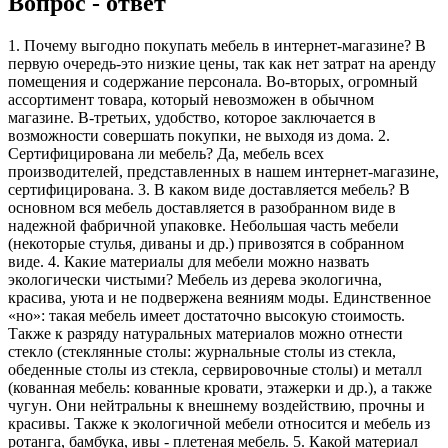
Вопрос - ответ
1. Почему выгодно покупать мебель в интернет-магазине? В
первую очередь-это низкие цены, так как нет затрат на аренду
помещения и содержание персонала. Во-вторых, огромный
ассортимент товара, который невозможен в обычном
магазине. В-третьих, удобство, которое заключается в
возможности совершать покупки, не выходя из дома. 2.
Сертифицирована ли мебель? Да, мебель всех
производителей, представленных в нашем интернет-магазине,
сертифицирована. 3. В каком виде доставляется мебель? В
основном вся мебель доставляется в разобранном виде в
надежной фабричной упаковке. Небольшая часть мебели
(некоторые стулья, диваны и др.) привозятся в собранном
виде. 4. Какие материалы для мебели можно назвать
экологически чистыми? Мебель из дерева экологична,
красива, уюта и не подвержена веяниям моды. Единственное
«но»: такая мебель имеет достаточно высокую стоимость.
Также к разряду натуральных материалов можно отнести
стекло (стеклянные столы: журнальные столы из стекла,
обеденные столы из стекла, сервировочные столы) и металл
(кованная мебель: кованные кровати, этажерки и др.), а также
чугун. Они нейтральны к внешнему воздействию, прочны и
красивы. Также к экологичной мебели относится и мебель из
ротанга, бамбука, ивы - плетеная мебель. 5. Какой материал