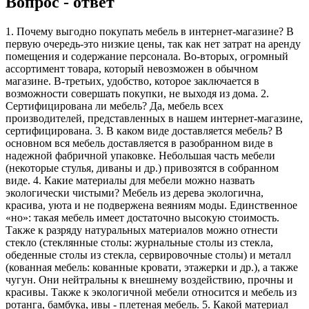
Вопрос - ответ
1. Почему выгодно покупать мебель в интернет-магазине? В
первую очередь-это низкие цены, так как нет затрат на аренду
помещения и содержание персонала. Во-вторых, огромный
ассортимент товара, который невозможен в обычном
магазине. В-третьих, удобство, которое заключается в
возможности совершать покупки, не выходя из дома. 2.
Сертифицирована ли мебель? Да, мебель всех
производителей, представленных в нашем интернет-магазине,
сертифицирована. 3. В каком виде доставляется мебель? В
основном вся мебель доставляется в разобранном виде в
надежной фабричной упаковке. Небольшая часть мебели
(некоторые стулья, диваны и др.) привозятся в собранном
виде. 4. Какие материалы для мебели можно назвать
экологически чистыми? Мебель из дерева экологична,
красива, уюта и не подвержена веяниям моды. Единственное
«но»: такая мебель имеет достаточно высокую стоимость.
Также к разряду натуральных материалов можно отнести
стекло (стеклянные столы: журнальные столы из стекла,
обеденные столы из стекла, сервировочные столы) и металл
(кованная мебель: кованные кровати, этажерки и др.), а также
чугун. Они нейтральны к внешнему воздействию, прочны и
красивы. Также к экологичной мебели относится и мебель из
ротанга, бамбука, ивы - плетеная мебель. 5. Какой материал