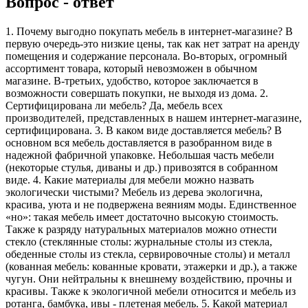
Вопрос - ответ
1. Почему выгодно покупать мебель в интернет-магазине? В
первую очередь-это низкие цены, так как нет затрат на аренду
помещения и содержание персонала. Во-вторых, огромный
ассортимент товара, который невозможен в обычном
магазине. В-третьих, удобство, которое заключается в
возможности совершать покупки, не выходя из дома. 2.
Сертифицирована ли мебель? Да, мебель всех
производителей, представленных в нашем интернет-магазине,
сертифицирована. 3. В каком виде доставляется мебель? В
основном вся мебель доставляется в разобранном виде в
надежной фабричной упаковке. Небольшая часть мебели
(некоторые стулья, диваны и др.) привозятся в собранном
виде. 4. Какие материалы для мебели можно назвать
экологически чистыми? Мебель из дерева экологична,
красива, уюта и не подвержена веяниям моды. Единственное
«но»: такая мебель имеет достаточно высокую стоимость.
Также к разряду натуральных материалов можно отнести
стекло (стеклянные столы: журнальные столы из стекла,
обеденные столы из стекла, сервировочные столы) и металл
(кованная мебель: кованные кровати, этажерки и др.), а также
чугун. Они нейтральны к внешнему воздействию, прочны и
красивы. Также к экологичной мебели относится и мебель из
ротанга, бамбука, ивы - плетеная мебель. 5. Какой материал