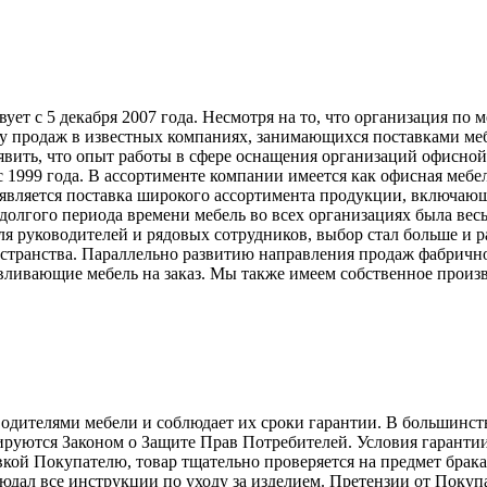
т с 5 декабря 2007 года. Несмотря на то, что организация по 
у продаж в известных компаниях, занимающихся поставками меб
явить, что опыт работы в сфере оснащения организаций офисной
999 года. В ассортименте компании имеется как офисная мебель
вляется поставка широкого ассортимента продукции, включающ
долгого периода времени мебель во всех организациях была вес
ля руководителей и рядовых сотрудников, выбор стал больше и 
странства. Параллельно развитию направления продаж фабрично
ливающие мебель на заказ. Мы также имеем собственное произв
телями мебели и соблюдает их сроки гарантии. В большинстве с
лируются Законом о Защите Прав Потребителей. Условия гарантии
авкой Покупателю, товар тщательно проверяется на предмет брак
людал все инструкции по уходу за изделием. Претензии от Пок