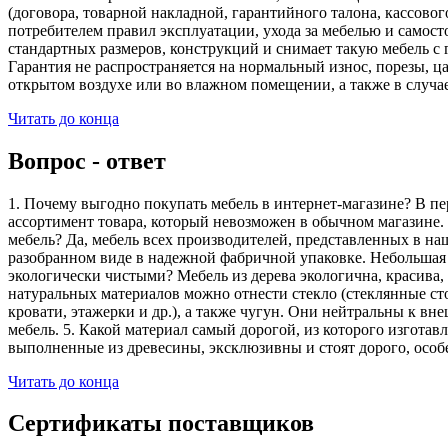
(договора, товарной накладной, гарантийного талона, кассово
потребителем правил эксплуатации, ухода за мебелью и самос
стандартных размеров, конструкций и снимает такую мебель с 
Гарантия не распространяется на нормальный износ, порезы, ца
открытом воздухе или во влажном помещении, а также в случа
Читать до конца
Вопрос - ответ
1. Почему выгодно покупать мебель в интернет-магазине? В пе
ассортимент товара, который невозможен в обычном магазине. 
мебель? Да, мебель всех производителей, представленных в наш
разобранном виде в надежной фабричной упаковке. Небольшая ч
экологически чистыми? Мебель из дерева экологична, красива,
натуральных материалов можно отнести стекло (стеклянные сто
кровати, этажерки и др.), а также чугун. Они нейтральны к вн
мебель. 5. Какой материал самый дорогой, из которого изгота
выполненные из древесины, эксклюзивны и стоят дорого, особ
Читать до конца
Сертификаты поставщиков