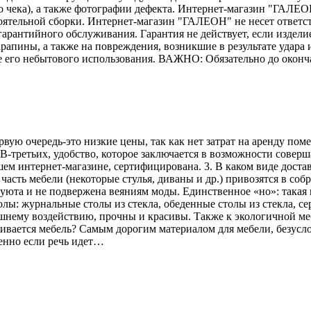
го чека), а также фотографии дефекта. Интернет-магазин "ГАЛЕО
тоятельной сборки. Интернет-магазин "ГАЛЕОН" не несет ответс
гарантийного обслуживания. Гарантия не действует, если издели
рапины, а также на повреждения, возникшие в результате удара и
е его небытового использования. ВАЖНО: Обязательно до оконч
рвую очередь-это низкие цены, так как нет затрат на аренду по
В-третьих, удобство, которое заключается в возможности соверш
ем интернет-магазине, сертифицирована. 3. В каком виде достав
асть мебели (некоторые стулья, диваны и др.) привозятся в соб
 уюта и не подвержена веяниям моды. Единственное «но»: такая 
лы: журнальные столы из стекла, обеденные столы из стекла, се
ешнему воздействию, прочны и красивы. Также к экологичной меб
вливается мебель? Самым дорогим материалом для мебели, безусл
енно если речь идет…