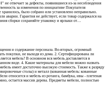
Н" не отвечает за дефекты, появившиеся из-за несоблюдения
твенность за изменения по инициативе Покупателя
е хранилось, было собрано или установлено неправильно.
ли аварии. Гарантия не действует, если товар содержался на
ания сборки сохраняйте упаковку и ярлыки от…
мещения и содержание персонала. Во-вторых, огромный
ать покупки, не выходя из дома. 2. Сертифицирована ли
ляется мебель? В основном вся мебель доставляется в
ранном виде. 4. Какие материалы для мебели можно назвать
мебель имеет достаточно высокую стоимость. Также к разряду
рвировочные столы) и металл (кованная мебель: кованные
ели относится и мебель из ротанга, бамбука, ивы - плетеная
овно, остается массив дерева. Предметы мебели, полностью