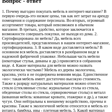
Вопрос - ответ
1. Почему выгодно покупать мебель в интернет-магазине? В
первую очередь-это низкие цены, так как нет затрат на аренду
помещения и содержание персонала. Во-вторых, огромный
ассортимент товара, который невозможен в обычном
магазине. В-третьих, удобство, которое заключается в
возможности совершать покупки, не выходя из дома. 2.
Сертифицирована ли мебель? Да, мебель всех
производителей, представленных в нашем интернет-магазине,
сертифицирована. 3. В каком виде доставляется мебель? В
основном вся мебель доставляется в разобранном виде в
надежной фабричной упаковке. Небольшая часть мебели
(некоторые стулья, диваны и др.) привозятся в собранном
виде. 4. Какие материалы для мебели можно назвать
экологически чистыми? Мебель из дерева экологична,
красива, уюта и не подвержена веяниям моды. Единственное
«но»: такая мебель имеет достаточно высокую стоимость.
Также к разряду натуральных материалов можно отнести
стекло (стеклянные столы: журнальные столы из стекла,
обеденные столы из стекла, сервировочные столы) и металл
(кованная мебель: кованные кровати, этажерки и др.), а также
чугун. Они нейтральны к внешнему воздействию, прочны и
красивы. Также к экологичной мебели относится и мебель из
ротанга, бамбука, ивы - плетеная мебель. 5. Какой материал