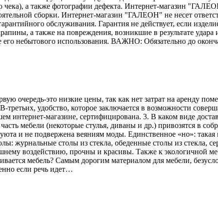
го чека), а также фотографии дефекта. Интернет-магазин "ГАЛЕО
тоятельной сборки. Интернет-магазин "ГАЛЕОН" не несет ответс
гарантийного обслуживания. Гарантия не действует, если издели
рапины, а также на повреждения, возникшие в результате удара и
е его небытового использования. ВАЖНО: Обязательно до оконч
рвую очередь-это низкие цены, так как нет затрат на аренду по
В-третьих, удобство, которое заключается в возможности соверш
ем интернет-магазине, сертифицирована. 3. В каком виде достав
асть мебели (некоторые стулья, диваны и др.) привозятся в соб
 уюта и не подвержена веяниям моды. Единственное «но»: такая 
лы: журнальные столы из стекла, обеденные столы из стекла, се
ешнему воздействию, прочны и красивы. Также к экологичной меб
вливается мебель? Самым дорогим материалом для мебели, безусл
енно если речь идет…