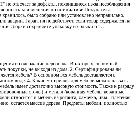
Н" не отвечает за дефекты, появившиеся из-за несоблюдения
твенность за изменения по инициативе Покупателя
е хранилось, было собрано или установлено неправильно.
ли аварии. Гарантия не действует, если товар содержался на
ания сборки сохраняйте упаковку и ярлыки от…
мещения и содержание персонала. Во-вторых, огромный
ать покупки, не выходя из дома. 2. Сертифицирована ли
ляется мебель? В основном вся мебель доставляется в
ранном виде. 4. Какие материалы для мебели можно назвать
мебель имеет достаточно высокую стоимость. Также к разряду
рвировочные столы) и металл (кованная мебель: кованные
ели относится и мебель из ротанга, бамбука, ивы - плетеная
овно, остается массив дерева. Предметы мебели, полностью