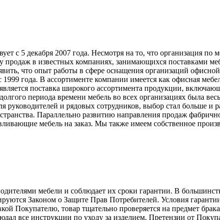
т с 5 декабря 2007 года. Несмотря на то, что организация по 
у продаж в известных компаниях, занимающихся поставками меб
явить, что опыт работы в сфере оснащения организаций офисной
999 года. В ассортименте компании имеется как офисная мебель
вляется поставка широкого ассортимента продукции, включающ
долгого периода времени мебель во всех организациях была вес
ля руководителей и рядовых сотрудников, выбор стал больше и 
странства. Параллельно развитию направления продаж фабрично
ливающие мебель на заказ. Мы также имеем собственное произв
телями мебели и соблюдает их сроки гарантии. В большинстве с
лируются Законом о Защите Прав Потребителей. Условия гарантии
авкой Покупателю, товар тщательно проверяется на предмет брак
людал все инструкции по уходу за изделием. Претензии от Пок