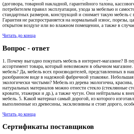
(договора, товарной накладной, гарантийного талона, кассово
потребителем правил эксплуатации, ухода за мебелью и самос
стандартных размеров, конструкций и снимает такую мебель с 
Гарантия не распространяется на нормальный износ, порезы, ца
открытом воздухе или во влажном помещении, а также в случа
Читать до конца
Вопрос - ответ
1. Почему выгодно покупать мебель в интернет-магазине? В пе
ассортимент товара, который невозможен в обычном магазине. 
мебель? Да, мебель всех производителей, представленных в наш
разобранном виде в надежной фабричной упаковке. Небольшая ч
экологически чистыми? Мебель из дерева экологична, красива,
натуральных материалов можно отнести стекло (стеклянные сто
кровати, этажерки и др.), а также чугун. Они нейтральны к вн
мебель. 5. Какой материал самый дорогой, из которого изгота
выполненные из древесины, эксклюзивны и стоят дорого, особ
Читать до конца
Сертификаты поставщиков