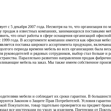
т с 5 декабря 2007 года. Несмотря на то, что организация по 
у продаж в известных компаниях, занимающихся поставками меб
явить, что опыт работы в сфере оснащения организаций офисной
999 года. В ассортименте компании имеется как офисная мебель
вляется поставка широкого ассортимента продукции, включающ
долгого периода времени мебель во всех организациях была вес
ля руководителей и рядовых сотрудников, выбор стал больше и 
странства. Параллельно развитию направления продаж фабрично
ливающие мебель на заказ. Мы также имеем собственное произв
телями мебели и соблюдает их сроки гарантии. В большинстве с
лируются Законом о Защите Прав Потребителей. Условия гарантии
авкой Покупателю, товар тщательно проверяется на предмет брак
людал все инструкции по уходу за изделием. Претензии от Пок