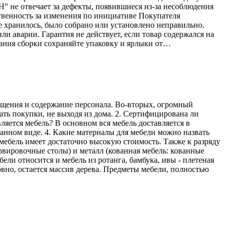
Н" не отвечает за дефекты, появившиеся из-за несоблюдения
твенность за изменения по инициативе Покупателя
е хранилось, было собрано или установлено неправильно.
ли аварии. Гарантия не действует, если товар содержался на
ания сборки сохраняйте упаковку и ярлыки от…
мещения и содержание персонала. Во-вторых, огромный
ать покупки, не выходя из дома. 2. Сертифицирована ли
ляется мебель? В основном вся мебель доставляется в
ранном виде. 4. Какие материалы для мебели можно назвать
мебель имеет достаточно высокую стоимость. Также к разряду
рвировочные столы) и металл (кованная мебель: кованные
ели относится и мебель из ротанга, бамбука, ивы - плетеная
овно, остается массив дерева. Предметы мебели, полностью