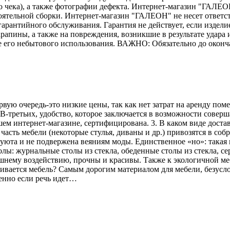
го чека), а также фотографии дефекта. Интернет-магазин "ГАЛЕО
тоятельной сборки. Интернет-магазин "ГАЛЕОН" не несет ответс
гарантийного обслуживания. Гарантия не действует, если издели
рапины, а также на повреждения, возникшие в результате удара и
е его небытового использования. ВАЖНО: Обязательно до оконч
рвую очередь-это низкие цены, так как нет затрат на аренду по
В-третьих, удобство, которое заключается в возможности соверш
ем интернет-магазине, сертифицирована. 3. В каком виде достав
асть мебели (некоторые стулья, диваны и др.) привозятся в соб
 уюта и не подвержена веяниям моды. Единственное «но»: такая 
лы: журнальные столы из стекла, обеденные столы из стекла, се
ешнему воздействию, прочны и красивы. Также к экологичной меб
вливается мебель? Самым дорогим материалом для мебели, безусл
енно если речь идет…