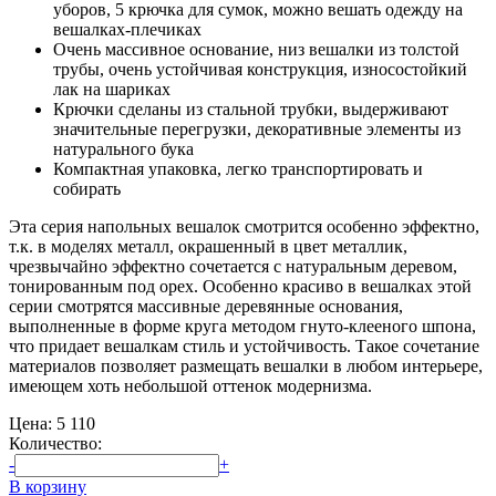
уборов, 5 крючка для сумок, можно вешать одежду на
вешалках-плечиках
Очень массивное основание, низ вешалки из толстой
трубы, очень устойчивая конструкция, износостойкий
лак на шариках
Крючки сделаны из стальной трубки, выдерживают
значительные перегрузки, декоративные элементы из
натурального бука
Компактная упаковка, легко транспортировать и
собирать
Эта серия напольных вешалок смотрится особенно эффектно,
т.к. в моделях металл, окрашенный в цвет металлик,
чрезвычайно эффектно сочетается с натуральным деревом,
тонированным под орех. Особенно красиво в вешалках этой
серии смотрятся массивные деревянные основания,
выполненные в форме круга методом гнуто-клееного шпона,
что придает вешалкам стиль и устойчивость. Такое сочетание
материалов позволяет размещать вешалки в любом интерьере,
имеющем хоть небольшой оттенок модернизма.
Цена:
5 110
Количество:
-
+
В корзину