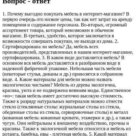
Вопрос - ответ
1. Почему выгодно покупать мебель в интернет-магазине? В
первую очередь-это низкие цены, так как нет затрат на аренду
помещения и содержание персонала. Во-вторых, огромный
ассортимент товара, который невозможен в обычном
магазине. В-третьих, удобство, которое заключается в
возможности совершать покупки, не выходя из дома. 2.
Сертифицирована ли мебель? Да, мебель всех
производителей, представленных в нашем интернет-магазине,
сертифицирована. 3. В каком виде доставляется мебель? В
основном вся мебель доставляется в разобранном виде в
надежной фабричной упаковке. Небольшая часть мебели
(некоторые стулья, диваны и др.) привозятся в собранном
виде. 4. Какие материалы для мебели можно назвать
экологически чистыми? Мебель из дерева экологична,
красива, уюта и не подвержена веяниям моды. Единственное
«но»: такая мебель имеет достаточно высокую стоимость.
Также к разряду натуральных материалов можно отнести
стекло (стеклянные столы: журнальные столы из стекла,
обеденные столы из стекла, сервировочные столы) и металл
(кованная мебель: кованные кровати, этажерки и др.), а также
чугун. Они нейтральны к внешнему воздействию, прочны и
красивы. Также к экологичной мебели относится и мебель из
ротанга, бамбука, ивы - плетеная мебель. 5. Какой материал