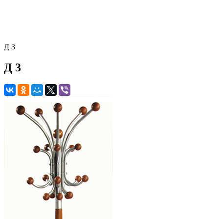
Д 3
Д 3