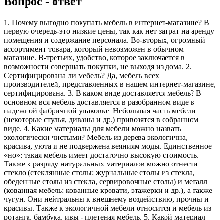
Вопрос - ответ
1. Почему выгодно покупать мебель в интернет-магазине? В
первую очередь-это низкие цены, так как нет затрат на аренду
помещения и содержание персонала. Во-вторых, огромный
ассортимент товара, который невозможен в обычном
магазине. В-третьих, удобство, которое заключается в
возможности совершать покупки, не выходя из дома. 2.
Сертифицирована ли мебель? Да, мебель всех
производителей, представленных в нашем интернет-магазине,
сертифицирована. 3. В каком виде доставляется мебель? В
основном вся мебель доставляется в разобранном виде в
надежной фабричной упаковке. Небольшая часть мебели
(некоторые стулья, диваны и др.) привозятся в собранном
виде. 4. Какие материалы для мебели можно назвать
экологически чистыми? Мебель из дерева экологична,
красива, уюта и не подвержена веяниям моды. Единственное
«но»: такая мебель имеет достаточно высокую стоимость.
Также к разряду натуральных материалов можно отнести
стекло (стеклянные столы: журнальные столы из стекла,
обеденные столы из стекла, сервировочные столы) и металл
(кованная мебель: кованные кровати, этажерки и др.), а также
чугун. Они нейтральны к внешнему воздействию, прочны и
красивы. Также к экологичной мебели относится и мебель из
ротанга, бамбука, ивы - плетеная мебель. 5. Какой материал