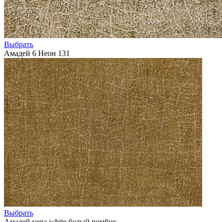
Выбрать
Амадей 6 Неон 131
Выбрать
Амадей vena white белый ромбик