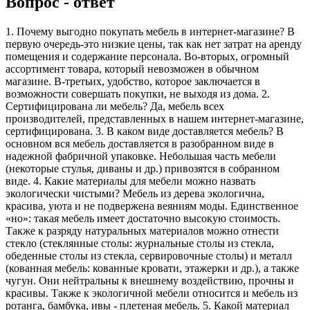
Вопрос - ответ
1. Почему выгодно покупать мебель в интернет-магазине? В
первую очередь-это низкие цены, так как нет затрат на аренду
помещения и содержание персонала. Во-вторых, огромный
ассортимент товара, который невозможен в обычном
магазине. В-третьих, удобство, которое заключается в
возможности совершать покупки, не выходя из дома. 2.
Сертифицирована ли мебель? Да, мебель всех
производителей, представленных в нашем интернет-магазине,
сертифицирована. 3. В каком виде доставляется мебель? В
основном вся мебель доставляется в разобранном виде в
надежной фабричной упаковке. Небольшая часть мебели
(некоторые стулья, диваны и др.) привозятся в собранном
виде. 4. Какие материалы для мебели можно назвать
экологически чистыми? Мебель из дерева экологична,
красива, уюта и не подвержена веяниям моды. Единственное
«но»: такая мебель имеет достаточно высокую стоимость.
Также к разряду натуральных материалов можно отнести
стекло (стеклянные столы: журнальные столы из стекла,
обеденные столы из стекла, сервировочные столы) и металл
(кованная мебель: кованные кровати, этажерки и др.), а также
чугун. Они нейтральны к внешнему воздействию, прочны и
красивы. Также к экологичной мебели относится и мебель из
ротанга, бамбука, ивы - плетеная мебель. 5. Какой материал