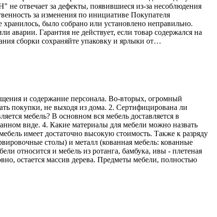
Н" не отвечает за дефекты, появившиеся из-за несоблюдения
твенность за изменения по инициативе Покупателя
е хранилось, было собрано или установлено неправильно.
ли аварии. Гарантия не действует, если товар содержался на
ания сборки сохраняйте упаковку и ярлыки от…
мещения и содержание персонала. Во-вторых, огромный
ать покупки, не выходя из дома. 2. Сертифицирована ли
ляется мебель? В основном вся мебель доставляется в
ранном виде. 4. Какие материалы для мебели можно назвать
мебель имеет достаточно высокую стоимость. Также к разряду
рвировочные столы) и металл (кованная мебель: кованные
ели относится и мебель из ротанга, бамбука, ивы - плетеная
овно, остается массив дерева. Предметы мебели, полностью