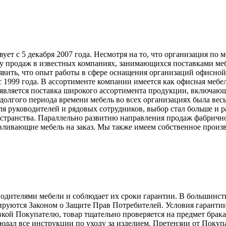
т с 5 декабря 2007 года. Несмотря на то, что организация по 
у продаж в известных компаниях, занимающихся поставками меб
явить, что опыт работы в сфере оснащения организаций офисной
999 года. В ассортименте компании имеется как офисная мебель
вляется поставка широкого ассортимента продукции, включающ
долгого периода времени мебель во всех организациях была вес
ля руководителей и рядовых сотрудников, выбор стал больше и 
странства. Параллельно развитию направления продаж фабрично
ливающие мебель на заказ. Мы также имеем собственное произв
телями мебели и соблюдает их сроки гарантии. В большинстве с
лируются Законом о Защите Прав Потребителей. Условия гарантии
авкой Покупателю, товар тщательно проверяется на предмет брак
людал все инструкции по уходу за изделием. Претензии от Пок