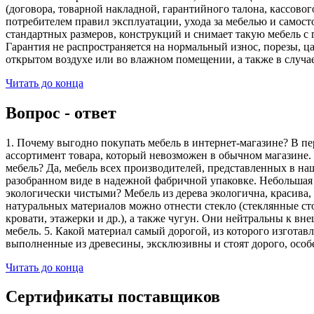
(договора, товарной накладной, гарантийного талона, кассово
потребителем правил эксплуатации, ухода за мебелью и самос
стандартных размеров, конструкций и снимает такую мебель с 
Гарантия не распространяется на нормальный износ, порезы, ца
открытом воздухе или во влажном помещении, а также в случа
Читать до конца
Вопрос - ответ
1. Почему выгодно покупать мебель в интернет-магазине? В пе
ассортимент товара, который невозможен в обычном магазине. 
мебель? Да, мебель всех производителей, представленных в наш
разобранном виде в надежной фабричной упаковке. Небольшая ч
экологически чистыми? Мебель из дерева экологична, красива,
натуральных материалов можно отнести стекло (стеклянные сто
кровати, этажерки и др.), а также чугун. Они нейтральны к вн
мебель. 5. Какой материал самый дорогой, из которого изгота
выполненные из древесины, эксклюзивны и стоят дорого, особ
Читать до конца
Сертификаты поставщиков