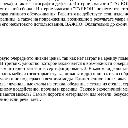
го чека), а также фотографии дефекта. Интернет-магазин "ГАЛЕО
тоятельной сборки. Интернет-магазин "ГАЛЕОН" не несет ответс
гарантийного обслуживания. Гарантия не действует, если издели
рапины, а также на повреждения, возникшие в результате удара и
е его небытового использования. ВАЖНО: Обязательно до оконч
рвую очередь-это низкие цены, так как нет затрат на аренду по
В-третьих, удобство, которое заключается в возможности соверш
ем интернет-магазине, сертифицирована. 3. В каком виде достав
асть мебели (некоторые стулья, диваны и др.) привозятся в соб
 уюта и не подвержена веяниям моды. Единственное «но»: такая 
лы: журнальные столы из стекла, обеденные столы из стекла, се
ешнему воздействию, прочны и красивы. Также к экологичной меб
вливается мебель? Самым дорогим материалом для мебели, безусл
енно если речь идет…