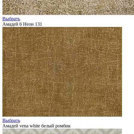
Выбрать
Амадей 6 Неон 131
Выбрать
Амадей vena white белый ромбик