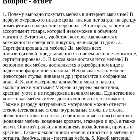
Вопрос - ответ
1. Почему выгодно покупать мебель в интернет-магазине? В
первую очередь-это низкие цены, так как нет затрат на аренду
помещения и содержание персонала. Во-вторых, огромный
ассортимент товара, который невозможен в обычном
магазине. В-третьих, удобство, которое заключается в
возможности совершать покупки, не выходя из дома. 2.
Сертифицирована ли мебель? Да, мебель всех
производителей, представленных в нашем интернет-магазине,
сертифицирована. 3. В каком виде доставляется мебель? В
основном вся мебель доставляется в разобранном виде в
надежной фабричной упаковке. Небольшая часть мебели
(некоторые стулья, диваны и др.) привозятся в собранном
виде. 4. Какие материалы для мебели можно назвать
экологически чистыми? Мебель из дерева экологична,
красива, уюта и не подвержена веяниям моды. Единственное
«но»: такая мебель имеет достаточно высокую стоимость.
Также к разряду натуральных материалов можно отнести
стекло (стеклянные столы: журнальные столы из стекла,
обеденные столы из стекла, сервировочные столы) и металл
(кованная мебель: кованные кровати, этажерки и др.), а также
чугун. Они нейтральны к внешнему воздействию, прочны и
красивы. Также к экологичной мебели относится и мебель из
ротанга, бамбука, ивы - плетеная мебель. 5. Какой материал