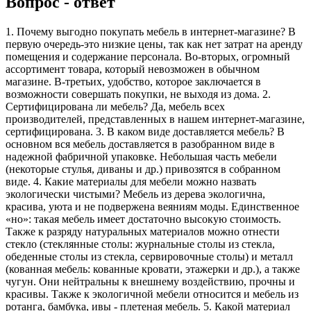
Вопрос - ответ
1. Почему выгодно покупать мебель в интернет-магазине? В
первую очередь-это низкие цены, так как нет затрат на аренду
помещения и содержание персонала. Во-вторых, огромный
ассортимент товара, который невозможен в обычном
магазине. В-третьих, удобство, которое заключается в
возможности совершать покупки, не выходя из дома. 2.
Сертифицирована ли мебель? Да, мебель всех
производителей, представленных в нашем интернет-магазине,
сертифицирована. 3. В каком виде доставляется мебель? В
основном вся мебель доставляется в разобранном виде в
надежной фабричной упаковке. Небольшая часть мебели
(некоторые стулья, диваны и др.) привозятся в собранном
виде. 4. Какие материалы для мебели можно назвать
экологически чистыми? Мебель из дерева экологична,
красива, уюта и не подвержена веяниям моды. Единственное
«но»: такая мебель имеет достаточно высокую стоимость.
Также к разряду натуральных материалов можно отнести
стекло (стеклянные столы: журнальные столы из стекла,
обеденные столы из стекла, сервировочные столы) и металл
(кованная мебель: кованные кровати, этажерки и др.), а также
чугун. Они нейтральны к внешнему воздействию, прочны и
красивы. Также к экологичной мебели относится и мебель из
ротанга, бамбука, ивы - плетеная мебель. 5. Какой материал