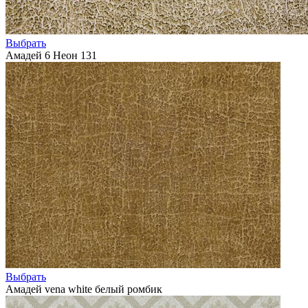
Выбрать
Амадей 6 Неон 131
Выбрать
Амадей vena white белый ромбик