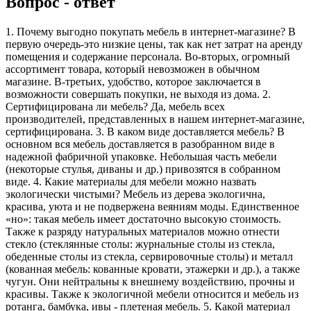
Вопрос - ответ
1. Почему выгодно покупать мебель в интернет-магазине? В
первую очередь-это низкие цены, так как нет затрат на аренду
помещения и содержание персонала. Во-вторых, огромный
ассортимент товара, который невозможен в обычном
магазине. В-третьих, удобство, которое заключается в
возможности совершать покупки, не выходя из дома. 2.
Сертифицирована ли мебель? Да, мебель всех
производителей, представленных в нашем интернет-магазине,
сертифицирована. 3. В каком виде доставляется мебель? В
основном вся мебель доставляется в разобранном виде в
надежной фабричной упаковке. Небольшая часть мебели
(некоторые стулья, диваны и др.) привозятся в собранном
виде. 4. Какие материалы для мебели можно назвать
экологически чистыми? Мебель из дерева экологична,
красива, уюта и не подвержена веяниям моды. Единственное
«но»: такая мебель имеет достаточно высокую стоимость.
Также к разряду натуральных материалов можно отнести
стекло (стеклянные столы: журнальные столы из стекла,
обеденные столы из стекла, сервировочные столы) и металл
(кованная мебель: кованные кровати, этажерки и др.), а также
чугун. Они нейтральны к внешнему воздействию, прочны и
красивы. Также к экологичной мебели относится и мебель из
ротанга, бамбука, ивы - плетеная мебель. 5. Какой материал