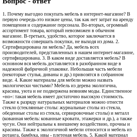
Вопрос - ответ
1. Почему выгодно покупать мебель в интернет-магазине? В
первую очередь-это низкие цены, так как нет затрат на аренду
помещения и содержание персонала. Во-вторых, огромный
ассортимент товара, который невозможен в обычном
магазине. В-третьих, удобство, которое заключается в
возможности совершать покупки, не выходя из дома. 2.
Сертифицирована ли мебель? Да, мебель всех
производителей, представленных в нашем интернет-магазине,
сертифицирована. 3. В каком виде доставляется мебель? В
основном вся мебель доставляется в разобранном виде в
надежной фабричной упаковке. Небольшая часть мебели
(некоторые стулья, диваны и др.) привозятся в собранном
виде. 4. Какие материалы для мебели можно назвать
экологически чистыми? Мебель из дерева экологична,
красива, уюта и не подвержена веяниям моды. Единственное
«но»: такая мебель имеет достаточно высокую стоимость.
Также к разряду натуральных материалов можно отнести
стекло (стеклянные столы: журнальные столы из стекла,
обеденные столы из стекла, сервировочные столы) и металл
(кованная мебель: кованные кровати, этажерки и др.), а также
чугун. Они нейтральны к внешнему воздействию, прочны и
красивы. Также к экологичной мебели относится и мебель из
ротанга, бамбука, ивы - плетеная мебель. 5. Какой материал