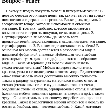
Вопрос - ответ
1. Почему выгодно покупать мебель в интернет-магазине? В
первую очередь-это низкие цены, так как нет затрат на аренду
помещения и содержание персонала. Во-вторых, огромный
ассортимент товара, который невозможен в обычном
магазине. В-третьих, удобство, которое заключается в
возможности совершать покупки, не выходя из дома. 2.
Сертифицирована ли мебель? Да, мебель всех
производителей, представленных в нашем интернет-магазине,
сертифицирована. 3. В каком виде доставляется мебель? В
основном вся мебель доставляется в разобранном виде в
надежной фабричной упаковке. Небольшая часть мебели
(некоторые стулья, диваны и др.) привозятся в собранном
виде. 4. Какие материалы для мебели можно назвать
экологически чистыми? Мебель из дерева экологична,
красива, уюта и не подвержена веяниям моды. Единственное
«но»: такая мебель имеет достаточно высокую стоимость.
Также к разряду натуральных материалов можно отнести
стекло (стеклянные столы: журнальные столы из стекла,
обеденные столы из стекла, сервировочные столы) и металл
(кованная мебель: кованные кровати, этажерки и др.), а также
чугун. Они нейтральны к внешнему воздействию, прочны и
красивы. Также к экологичной мебели относится и мебель из
ротанга, бамбука, ивы - плетеная мебель. 5. Какой материал