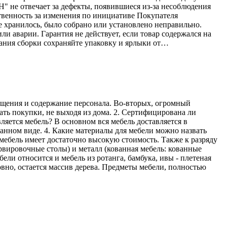
Н" не отвечает за дефекты, появившиеся из-за несоблюдения
твенность за изменения по инициативе Покупателя
е хранилось, было собрано или установлено неправильно.
ли аварии. Гарантия не действует, если товар содержался на
ания сборки сохраняйте упаковку и ярлыки от…
мещения и содержание персонала. Во-вторых, огромный
ать покупки, не выходя из дома. 2. Сертифицирована ли
ляется мебель? В основном вся мебель доставляется в
ранном виде. 4. Какие материалы для мебели можно назвать
мебель имеет достаточно высокую стоимость. Также к разряду
рвировочные столы) и металл (кованная мебель: кованные
ели относится и мебель из ротанга, бамбука, ивы - плетеная
овно, остается массив дерева. Предметы мебели, полностью