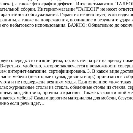
го чека), а также фотографии дефекта. Интернет-магазин "ГАЛЕО
тоятельной сборки. Интернет-магазин "ГАЛЕОН" не несет ответс
гарантийного обслуживания. Гарантия не действует, если издели
рапины, а также на повреждения, возникшие в результате удара и
е его небытового использования. ВАЖНО: Обязательно до оконч
рвую очередь-это низкие цены, так как нет затрат на аренду по
В-третьих, удобство, которое заключается в возможности соверш
ем интернет-магазине, сертифицирована. 3. В каком виде достав
асть мебели (некоторые стулья, диваны и др.) привозятся в соб
 уюта и не подвержена веяниям моды. Единственное «но»: такая 
лы: журнальные столы из стекла, обеденные столы из стекла, се
ешнему воздействию, прочны и красивы. Также к экологичной меб
вливается мебель? Самым дорогим материалом для мебели, безусл
енно если речь идет…