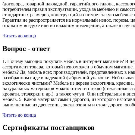
(договора, товарной накладной, гарантийного талона, кассово
потребителем правил эксплуатации, ухода за мебелью и самос
стандартных размеров, конструкций и снимает такую мебель с 
Гарантия не распространяется на нормальный износ, порезы, ца
открытом воздухе или во влажном помещении, а также в случа
Читать до конца
Вопрос - ответ
1. Почему выгодно покупать мебель в интернет-магазине? В пе
ассортимент товара, который невозможен в обычном магазине. 
мебель? Да, мебель всех производителей, представленных в наш
разобранном виде в надежной фабричной упаковке. Небольшая ч
экологически чистыми? Мебель из дерева экологична, красива,
натуральных материалов можно отнести стекло (стеклянные сто
кровати, этажерки и др.), а также чугун. Они нейтральны к вн
мебель. 5. Какой материал самый дорогой, из которого изгота
выполненные из древесины, эксклюзивны и стоят дорого, особ
Читать до конца
Сертификаты поставщиков