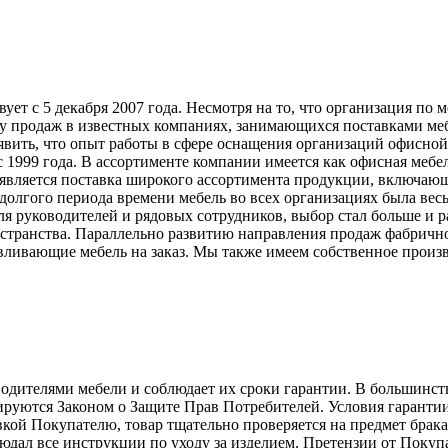
т с 5 декабря 2007 года. Несмотря на то, что организация по 
у продаж в известных компаниях, занимающихся поставками меб
явить, что опыт работы в сфере оснащения организаций офисной
999 года. В ассортименте компании имеется как офисная мебель
вляется поставка широкого ассортимента продукции, включающ
долгого периода времени мебель во всех организациях была вес
ля руководителей и рядовых сотрудников, выбор стал больше и 
странства. Параллельно развитию направления продаж фабрично
ливающие мебель на заказ. Мы также имеем собственное произв
телями мебели и соблюдает их сроки гарантии. В большинстве с
лируются Законом о Защите Прав Потребителей. Условия гарантии
авкой Покупателю, товар тщательно проверяется на предмет брак
людал все инструкции по уходу за изделием. Претензии от Пок