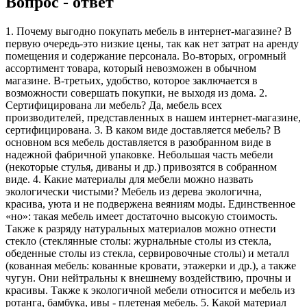
Вопрос - ответ
1. Почему выгодно покупать мебель в интернет-магазине? В
первую очередь-это низкие цены, так как нет затрат на аренду
помещения и содержание персонала. Во-вторых, огромный
ассортимент товара, который невозможен в обычном
магазине. В-третьих, удобство, которое заключается в
возможности совершать покупки, не выходя из дома. 2.
Сертифицирована ли мебель? Да, мебель всех
производителей, представленных в нашем интернет-магазине,
сертифицирована. 3. В каком виде доставляется мебель? В
основном вся мебель доставляется в разобранном виде в
надежной фабричной упаковке. Небольшая часть мебели
(некоторые стулья, диваны и др.) привозятся в собранном
виде. 4. Какие материалы для мебели можно назвать
экологически чистыми? Мебель из дерева экологична,
красива, уюта и не подвержена веяниям моды. Единственное
«но»: такая мебель имеет достаточно высокую стоимость.
Также к разряду натуральных материалов можно отнести
стекло (стеклянные столы: журнальные столы из стекла,
обеденные столы из стекла, сервировочные столы) и металл
(кованная мебель: кованные кровати, этажерки и др.), а также
чугун. Они нейтральны к внешнему воздействию, прочны и
красивы. Также к экологичной мебели относится и мебель из
ротанга, бамбука, ивы - плетеная мебель. 5. Какой материал