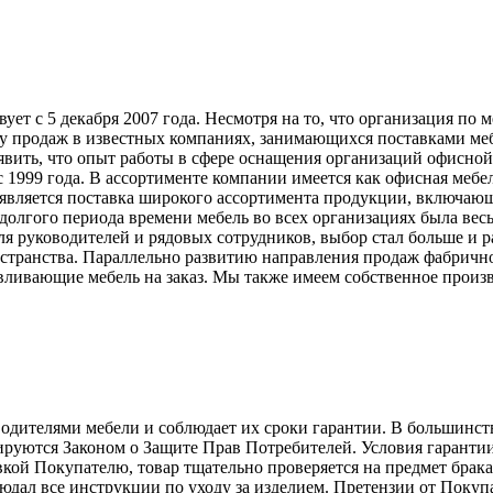
т с 5 декабря 2007 года. Несмотря на то, что организация по 
у продаж в известных компаниях, занимающихся поставками меб
явить, что опыт работы в сфере оснащения организаций офисной
999 года. В ассортименте компании имеется как офисная мебель
вляется поставка широкого ассортимента продукции, включающ
долгого периода времени мебель во всех организациях была вес
ля руководителей и рядовых сотрудников, выбор стал больше и 
странства. Параллельно развитию направления продаж фабрично
ливающие мебель на заказ. Мы также имеем собственное произв
телями мебели и соблюдает их сроки гарантии. В большинстве с
лируются Законом о Защите Прав Потребителей. Условия гарантии
авкой Покупателю, товар тщательно проверяется на предмет брак
людал все инструкции по уходу за изделием. Претензии от Пок