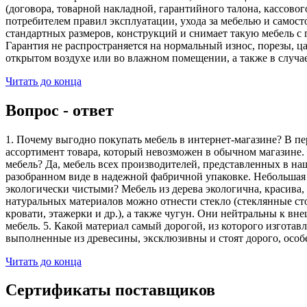
(договора, товарной накладной, гарантийного талона, кассово
потребителем правил эксплуатации, ухода за мебелью и самос
стандартных размеров, конструкций и снимает такую мебель с 
Гарантия не распространяется на нормальный износ, порезы, ца
открытом воздухе или во влажном помещении, а также в случа
Читать до конца
Вопрос - ответ
1. Почему выгодно покупать мебель в интернет-магазине? В пе
ассортимент товара, который невозможен в обычном магазине. 
мебель? Да, мебель всех производителей, представленных в наш
разобранном виде в надежной фабричной упаковке. Небольшая ч
экологически чистыми? Мебель из дерева экологична, красива,
натуральных материалов можно отнести стекло (стеклянные сто
кровати, этажерки и др.), а также чугун. Они нейтральны к вн
мебель. 5. Какой материал самый дорогой, из которого изгота
выполненные из древесины, эксклюзивны и стоят дорого, особ
Читать до конца
Сертификаты поставщиков