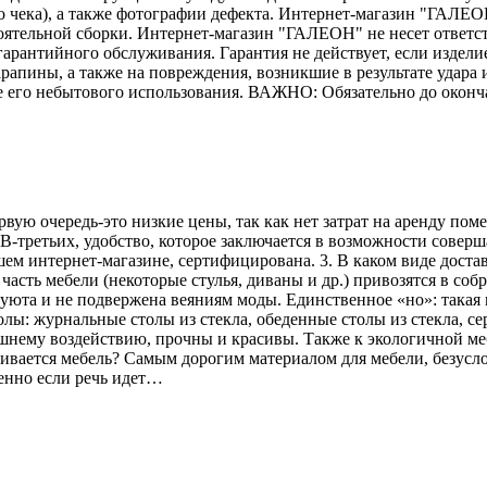
го чека), а также фотографии дефекта. Интернет-магазин "ГАЛЕО
тоятельной сборки. Интернет-магазин "ГАЛЕОН" не несет ответс
гарантийного обслуживания. Гарантия не действует, если издели
рапины, а также на повреждения, возникшие в результате удара и
е его небытового использования. ВАЖНО: Обязательно до оконч
рвую очередь-это низкие цены, так как нет затрат на аренду по
В-третьих, удобство, которое заключается в возможности соверш
ем интернет-магазине, сертифицирована. 3. В каком виде достав
асть мебели (некоторые стулья, диваны и др.) привозятся в соб
 уюта и не подвержена веяниям моды. Единственное «но»: такая 
лы: журнальные столы из стекла, обеденные столы из стекла, се
ешнему воздействию, прочны и красивы. Также к экологичной меб
вливается мебель? Самым дорогим материалом для мебели, безусл
енно если речь идет…