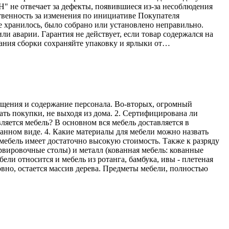
Н" не отвечает за дефекты, появившиеся из-за несоблюдения
твенность за изменения по инициативе Покупателя
е хранилось, было собрано или установлено неправильно.
ли аварии. Гарантия не действует, если товар содержался на
ания сборки сохраняйте упаковку и ярлыки от…
мещения и содержание персонала. Во-вторых, огромный
ать покупки, не выходя из дома. 2. Сертифицирована ли
ляется мебель? В основном вся мебель доставляется в
ранном виде. 4. Какие материалы для мебели можно назвать
мебель имеет достаточно высокую стоимость. Также к разряду
рвировочные столы) и металл (кованная мебель: кованные
ели относится и мебель из ротанга, бамбука, ивы - плетеная
овно, остается массив дерева. Предметы мебели, полностью