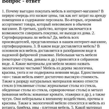
Вопрос - ответ
1. Почему выгодно покупать мебель в интернет-магазине? В
первую очередь-это низкие цены, так как нет затрат на аренду
помещения и содержание персонала. Во-вторых, огромный
ассортимент товара, который невозможен в обычном
магазине. В-третьих, удобство, которое заключается в
возможности совершать покупки, не выходя из дома. 2.
Сертифицирована ли мебель? Да, мебель всех
производителей, представленных в нашем интернет-магазине,
сертифицирована. 3. В каком виде доставляется мебель? В
основном вся мебель доставляется в разобранном виде в
надежной фабричной упаковке. Небольшая часть мебели
(некоторые стулья, диваны и др.) привозятся в собранном
виде. 4. Какие материалы для мебели можно назвать
экологически чистыми? Мебель из дерева экологична,
красива, уюта и не подвержена веяниям моды. Единственное
«но»: такая мебель имеет достаточно высокую стоимость.
Также к разряду натуральных материалов можно отнести
стекло (стеклянные столы: журнальные столы из стекла,
обеденные столы из стекла, сервировочные столы) и металл
(кованная мебель: кованные кровати, этажерки и др.), а также
чугун. Они нейтральны к внешнему воздействию, прочны и
красивы. Также к экологичной мебели относится и мебель из
ротанга, бамбука, ивы - плетеная мебель. 5. Какой материал