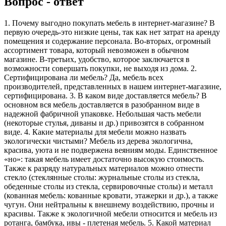
Вопрос - ответ
1. Почему выгодно покупать мебель в интернет-магазине? В
первую очередь-это низкие цены, так как нет затрат на аренду
помещения и содержание персонала. Во-вторых, огромный
ассортимент товара, который невозможен в обычном
магазине. В-третьих, удобство, которое заключается в
возможности совершать покупки, не выходя из дома. 2.
Сертифицирована ли мебель? Да, мебель всех
производителей, представленных в нашем интернет-магазине,
сертифицирована. 3. В каком виде доставляется мебель? В
основном вся мебель доставляется в разобранном виде в
надежной фабричной упаковке. Небольшая часть мебели
(некоторые стулья, диваны и др.) привозятся в собранном
виде. 4. Какие материалы для мебели можно назвать
экологически чистыми? Мебель из дерева экологична,
красива, уюта и не подвержена веяниям моды. Единственное
«но»: такая мебель имеет достаточно высокую стоимость.
Также к разряду натуральных материалов можно отнести
стекло (стеклянные столы: журнальные столы из стекла,
обеденные столы из стекла, сервировочные столы) и металл
(кованная мебель: кованные кровати, этажерки и др.), а также
чугун. Они нейтральны к внешнему воздействию, прочны и
красивы. Также к экологичной мебели относится и мебель из
ротанга, бамбука, ивы - плетеная мебель. 5. Какой материал