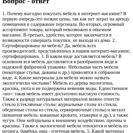
Вопрос - ответ
1. Почему выгодно покупать мебель в интернет-магазине? В
первую очередь-это низкие цены, так как нет затрат на аренду
помещения и содержание персонала. Во-вторых, огромный
ассортимент товара, который невозможен в обычном
магазине. В-третьих, удобство, которое заключается в
возможности совершать покупки, не выходя из дома. 2.
Сертифицирована ли мебель? Да, мебель всех
производителей, представленных в нашем интернет-магазине,
сертифицирована. 3. В каком виде доставляется мебель? В
основном вся мебель доставляется в разобранном виде в
надежной фабричной упаковке. Небольшая часть мебели
(некоторые стулья, диваны и др.) привозятся в собранном
виде. 4. Какие материалы для мебели можно назвать
экологически чистыми? Мебель из дерева экологична,
красива, уюта и не подвержена веяниям моды. Единственное
«но»: такая мебель имеет достаточно высокую стоимость.
Также к разряду натуральных материалов можно отнести
стекло (стеклянные столы: журнальные столы из стекла,
обеденные столы из стекла, сервировочные столы) и металл
(кованная мебель: кованные кровати, этажерки и др.), а также
чугун. Они нейтральны к внешнему воздействию, прочны и
красивы. Также к экологичной мебели относится и мебель из
ротанга, бамбука, ивы - плетеная мебель. 5. Какой материал