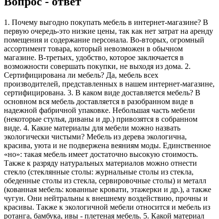
Вопрос - ответ
1. Почему выгодно покупать мебель в интернет-магазине? В
первую очередь-это низкие цены, так как нет затрат на аренду
помещения и содержание персонала. Во-вторых, огромный
ассортимент товара, который невозможен в обычном
магазине. В-третьих, удобство, которое заключается в
возможности совершать покупки, не выходя из дома. 2.
Сертифицирована ли мебель? Да, мебель всех
производителей, представленных в нашем интернет-магазине,
сертифицирована. 3. В каком виде доставляется мебель? В
основном вся мебель доставляется в разобранном виде в
надежной фабричной упаковке. Небольшая часть мебели
(некоторые стулья, диваны и др.) привозятся в собранном
виде. 4. Какие материалы для мебели можно назвать
экологически чистыми? Мебель из дерева экологична,
красива, уюта и не подвержена веяниям моды. Единственное
«но»: такая мебель имеет достаточно высокую стоимость.
Также к разряду натуральных материалов можно отнести
стекло (стеклянные столы: журнальные столы из стекла,
обеденные столы из стекла, сервировочные столы) и металл
(кованная мебель: кованные кровати, этажерки и др.), а также
чугун. Они нейтральны к внешнему воздействию, прочны и
красивы. Также к экологичной мебели относится и мебель из
ротанга, бамбука, ивы - плетеная мебель. 5. Какой материал