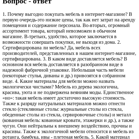
Вопрос - ответ
1. Почему выгодно покупать мебель в интернет-магазине? В
первую очередь-это низкие цены, так как нет затрат на аренду
помещения и содержание персонала. Во-вторых, огромный
ассортимент товара, который невозможен в обычном
магазине. В-третьих, удобство, которое заключается в
возможности совершать покупки, не выходя из дома. 2.
Сертифицирована ли мебель? Да, мебель всех
производителей, представленных в нашем интернет-магазине,
сертифицирована. 3. В каком виде доставляется мебель? В
основном вся мебель доставляется в разобранном виде в
надежной фабричной упаковке. Небольшая часть мебели
(некоторые стулья, диваны и др.) привозятся в собранном
виде. 4. Какие материалы для мебели можно назвать
экологически чистыми? Мебель из дерева экологична,
красива, уюта и не подвержена веяниям моды. Единственное
«но»: такая мебель имеет достаточно высокую стоимость.
Также к разряду натуральных материалов можно отнести
стекло (стеклянные столы: журнальные столы из стекла,
обеденные столы из стекла, сервировочные столы) и металл
(кованная мебель: кованные кровати, этажерки и др.), а также
чугун. Они нейтральны к внешнему воздействию, прочны и
красивы. Также к экологичной мебели относится и мебель из
ротанга, бамбука, ивы - плетеная мебель. 5. Какой материал