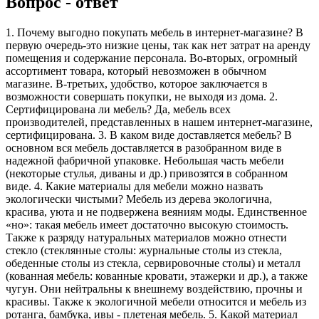
Вопрос - ответ
1. Почему выгодно покупать мебель в интернет-магазине? В
первую очередь-это низкие цены, так как нет затрат на аренду
помещения и содержание персонала. Во-вторых, огромный
ассортимент товара, который невозможен в обычном
магазине. В-третьих, удобство, которое заключается в
возможности совершать покупки, не выходя из дома. 2.
Сертифицирована ли мебель? Да, мебель всех
производителей, представленных в нашем интернет-магазине,
сертифицирована. 3. В каком виде доставляется мебель? В
основном вся мебель доставляется в разобранном виде в
надежной фабричной упаковке. Небольшая часть мебели
(некоторые стулья, диваны и др.) привозятся в собранном
виде. 4. Какие материалы для мебели можно назвать
экологически чистыми? Мебель из дерева экологична,
красива, уюта и не подвержена веяниям моды. Единственное
«но»: такая мебель имеет достаточно высокую стоимость.
Также к разряду натуральных материалов можно отнести
стекло (стеклянные столы: журнальные столы из стекла,
обеденные столы из стекла, сервировочные столы) и металл
(кованная мебель: кованные кровати, этажерки и др.), а также
чугун. Они нейтральны к внешнему воздействию, прочны и
красивы. Также к экологичной мебели относится и мебель из
ротанга, бамбука, ивы - плетеная мебель. 5. Какой материал