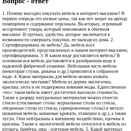
Вопрос - ответ
1. Почему выгодно покупать мебель в интернет-магазине? В
первую очередь-это низкие цены, так как нет затрат на аренду
помещения и содержание персонала. Во-вторых, огромный
ассортимент товара, который невозможен в обычном
магазине. В-третьих, удобство, которое заключается в
возможности совершать покупки, не выходя из дома. 2.
Сертифицирована ли мебель? Да, мебель всех
производителей, представленных в нашем интернет-магазине,
сертифицирована. 3. В каком виде доставляется мебель? В
основном вся мебель доставляется в разобранном виде в
надежной фабричной упаковке. Небольшая часть мебели
(некоторые стулья, диваны и др.) привозятся в собранном
виде. 4. Какие материалы для мебели можно назвать
экологически чистыми? Мебель из дерева экологична,
красива, уюта и не подвержена веяниям моды. Единственное
«но»: такая мебель имеет достаточно высокую стоимость.
Также к разряду натуральных материалов можно отнести
стекло (стеклянные столы: журнальные столы из стекла,
обеденные столы из стекла, сервировочные столы) и металл
(кованная мебель: кованные кровати, этажерки и др.), а также
чугун. Они нейтральны к внешнему воздействию, прочны и
красивы. Также к экологичной мебели относится и мебель из
ротанга, бамбука, ивы - плетеная мебель. 5. Какой материал