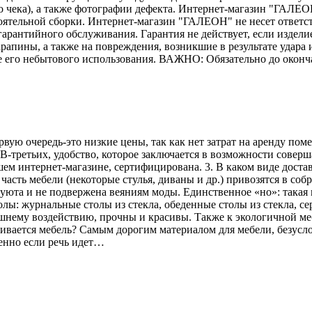
го чека), а также фотографии дефекта. Интернет-магазин "ГАЛЕО
тоятельной сборки. Интернет-магазин "ГАЛЕОН" не несет ответс
гарантийного обслуживания. Гарантия не действует, если издели
рапины, а также на повреждения, возникшие в результате удара и
е его небытового использования. ВАЖНО: Обязательно до оконч
рвую очередь-это низкие цены, так как нет затрат на аренду по
В-третьих, удобство, которое заключается в возможности соверш
ем интернет-магазине, сертифицирована. 3. В каком виде достав
асть мебели (некоторые стулья, диваны и др.) привозятся в соб
 уюта и не подвержена веяниям моды. Единственное «но»: такая 
лы: журнальные столы из стекла, обеденные столы из стекла, се
ешнему воздействию, прочны и красивы. Также к экологичной меб
вливается мебель? Самым дорогим материалом для мебели, безусл
енно если речь идет…