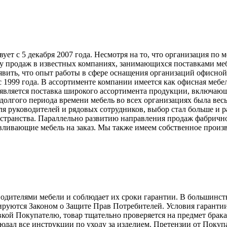
т с 5 декабря 2007 года. Несмотря на то, что организация по 
у продаж в известных компаниях, занимающихся поставками меб
явить, что опыт работы в сфере оснащения организаций офисной
999 года. В ассортименте компании имеется как офисная мебель
вляется поставка широкого ассортимента продукции, включающ
долгого периода времени мебель во всех организациях была вес
ля руководителей и рядовых сотрудников, выбор стал больше и 
странства. Параллельно развитию направления продаж фабрично
ливающие мебель на заказ. Мы также имеем собственное произв
телями мебели и соблюдает их сроки гарантии. В большинстве с
лируются Законом о Защите Прав Потребителей. Условия гарантии
авкой Покупателю, товар тщательно проверяется на предмет брак
людал все инструкции по уходу за изделием. Претензии от Пок