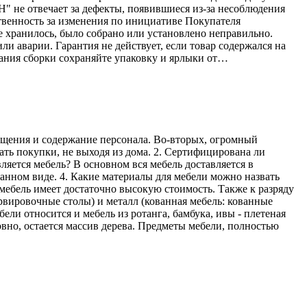
Н" не отвечает за дефекты, появившиеся из-за несоблюдения
твенность за изменения по инициативе Покупателя
е хранилось, было собрано или установлено неправильно.
ли аварии. Гарантия не действует, если товар содержался на
ания сборки сохраняйте упаковку и ярлыки от…
мещения и содержание персонала. Во-вторых, огромный
ать покупки, не выходя из дома. 2. Сертифицирована ли
ляется мебель? В основном вся мебель доставляется в
ранном виде. 4. Какие материалы для мебели можно назвать
мебель имеет достаточно высокую стоимость. Также к разряду
рвировочные столы) и металл (кованная мебель: кованные
ели относится и мебель из ротанга, бамбука, ивы - плетеная
овно, остается массив дерева. Предметы мебели, полностью