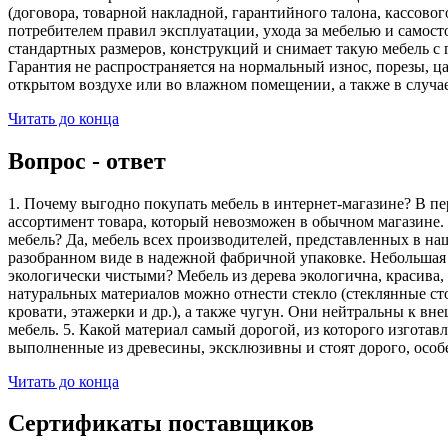
(договора, товарной накладной, гарантийного талона, кассово
потребителем правил эксплуатации, ухода за мебелью и самос
стандартных размеров, конструкций и снимает такую мебель с 
Гарантия не распространяется на нормальный износ, порезы, ца
открытом воздухе или во влажном помещении, а также в случа
Читать до конца
Вопрос - ответ
1. Почему выгодно покупать мебель в интернет-магазине? В пе
ассортимент товара, который невозможен в обычном магазине. 
мебель? Да, мебель всех производителей, представленных в наш
разобранном виде в надежной фабричной упаковке. Небольшая ч
экологически чистыми? Мебель из дерева экологична, красива,
натуральных материалов можно отнести стекло (стеклянные сто
кровати, этажерки и др.), а также чугун. Они нейтральны к вн
мебель. 5. Какой материал самый дорогой, из которого изгота
выполненные из древесины, эксклюзивны и стоят дорого, особ
Читать до конца
Сертификаты поставщиков