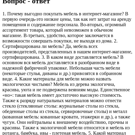
Вопрос - ответ
1. Почему выгодно покупать мебель в интернет-магазине? В
первую очередь-это низкие цены, так как нет затрат на аренду
помещения и содержание персонала. Во-вторых, огромный
ассортимент товара, который невозможен в обычном
магазине. В-третьих, удобство, которое заключается в
возможности совершать покупки, не выходя из дома. 2.
Сертифицирована ли мебель? Да, мебель всех
производителей, представленных в нашем интернет-магазине,
сертифицирована. 3. В каком виде доставляется мебель? В
основном вся мебель доставляется в разобранном виде в
надежной фабричной упаковке. Небольшая часть мебели
(некоторые стулья, диваны и др.) привозятся в собранном
виде. 4. Какие материалы для мебели можно назвать
экологически чистыми? Мебель из дерева экологична,
красива, уюта и не подвержена веяниям моды. Единственное
«но»: такая мебель имеет достаточно высокую стоимость.
Также к разряду натуральных материалов можно отнести
стекло (стеклянные столы: журнальные столы из стекла,
обеденные столы из стекла, сервировочные столы) и металл
(кованная мебель: кованные кровати, этажерки и др.), а также
чугун. Они нейтральны к внешнему воздействию, прочны и
красивы. Также к экологичной мебели относится и мебель из
ротанга, бамбука, ивы - плетеная мебель. 5. Какой материал