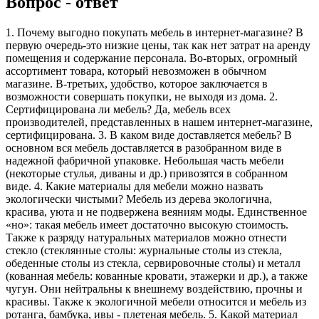
Вопрос - ответ
1. Почему выгодно покупать мебель в интернет-магазине? В
первую очередь-это низкие цены, так как нет затрат на аренду
помещения и содержание персонала. Во-вторых, огромный
ассортимент товара, который невозможен в обычном
магазине. В-третьих, удобство, которое заключается в
возможности совершать покупки, не выходя из дома. 2.
Сертифицирована ли мебель? Да, мебель всех
производителей, представленных в нашем интернет-магазине,
сертифицирована. 3. В каком виде доставляется мебель? В
основном вся мебель доставляется в разобранном виде в
надежной фабричной упаковке. Небольшая часть мебели
(некоторые стулья, диваны и др.) привозятся в собранном
виде. 4. Какие материалы для мебели можно назвать
экологически чистыми? Мебель из дерева экологична,
красива, уюта и не подвержена веяниям моды. Единственное
«но»: такая мебель имеет достаточно высокую стоимость.
Также к разряду натуральных материалов можно отнести
стекло (стеклянные столы: журнальные столы из стекла,
обеденные столы из стекла, сервировочные столы) и металл
(кованная мебель: кованные кровати, этажерки и др.), а также
чугун. Они нейтральны к внешнему воздействию, прочны и
красивы. Также к экологичной мебели относится и мебель из
ротанга, бамбука, ивы - плетеная мебель. 5. Какой материал