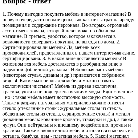
Вопрос - ответ
1. Почему выгодно покупать мебель в интернет-магазине? В
первую очередь-это низкие цены, так как нет затрат на аренду
помещения и содержание персонала. Во-вторых, огромный
ассортимент товара, который невозможен в обычном
магазине. В-третьих, удобство, которое заключается в
возможности совершать покупки, не выходя из дома. 2.
Сертифицирована ли мебель? Да, мебель всех
производителей, представленных в нашем интернет-магазине,
сертифицирована. 3. В каком виде доставляется мебель? В
основном вся мебель доставляется в разобранном виде в
надежной фабричной упаковке. Небольшая часть мебели
(некоторые стулья, диваны и др.) привозятся в собранном
виде. 4. Какие материалы для мебели можно назвать
экологически чистыми? Мебель из дерева экологична,
красива, уюта и не подвержена веяниям моды. Единственное
«но»: такая мебель имеет достаточно высокую стоимость.
Также к разряду натуральных материалов можно отнести
стекло (стеклянные столы: журнальные столы из стекла,
обеденные столы из стекла, сервировочные столы) и металл
(кованная мебель: кованные кровати, этажерки и др.), а также
чугун. Они нейтральны к внешнему воздействию, прочны и
красивы. Также к экологичной мебели относится и мебель из
ротанга, бамбука, ивы - плетеная мебель. 5. Какой материал