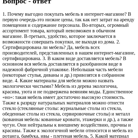
Вопрос - ответ
1. Почему выгодно покупать мебель в интернет-магазине? В
первую очередь-это низкие цены, так как нет затрат на аренду
помещения и содержание персонала. Во-вторых, огромный
ассортимент товара, который невозможен в обычном
магазине. В-третьих, удобство, которое заключается в
возможности совершать покупки, не выходя из дома. 2.
Сертифицирована ли мебель? Да, мебель всех
производителей, представленных в нашем интернет-магазине,
сертифицирована. 3. В каком виде доставляется мебель? В
основном вся мебель доставляется в разобранном виде в
надежной фабричной упаковке. Небольшая часть мебели
(некоторые стулья, диваны и др.) привозятся в собранном
виде. 4. Какие материалы для мебели можно назвать
экологически чистыми? Мебель из дерева экологична,
красива, уюта и не подвержена веяниям моды. Единственное
«но»: такая мебель имеет достаточно высокую стоимость.
Также к разряду натуральных материалов можно отнести
стекло (стеклянные столы: журнальные столы из стекла,
обеденные столы из стекла, сервировочные столы) и металл
(кованная мебель: кованные кровати, этажерки и др.), а также
чугун. Они нейтральны к внешнему воздействию, прочны и
красивы. Также к экологичной мебели относится и мебель из
ротанга, бамбука, ивы - плетеная мебель. 5. Какой материал