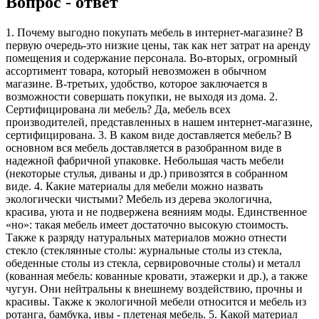
Вопрос - ответ
1. Почему выгодно покупать мебель в интернет-магазине? В
первую очередь-это низкие цены, так как нет затрат на аренду
помещения и содержание персонала. Во-вторых, огромный
ассортимент товара, который невозможен в обычном
магазине. В-третьих, удобство, которое заключается в
возможности совершать покупки, не выходя из дома. 2.
Сертифицирована ли мебель? Да, мебель всех
производителей, представленных в нашем интернет-магазине,
сертифицирована. 3. В каком виде доставляется мебель? В
основном вся мебель доставляется в разобранном виде в
надежной фабричной упаковке. Небольшая часть мебели
(некоторые стулья, диваны и др.) привозятся в собранном
виде. 4. Какие материалы для мебели можно назвать
экологически чистыми? Мебель из дерева экологична,
красива, уюта и не подвержена веяниям моды. Единственное
«но»: такая мебель имеет достаточно высокую стоимость.
Также к разряду натуральных материалов можно отнести
стекло (стеклянные столы: журнальные столы из стекла,
обеденные столы из стекла, сервировочные столы) и металл
(кованная мебель: кованные кровати, этажерки и др.), а также
чугун. Они нейтральны к внешнему воздействию, прочны и
красивы. Также к экологичной мебели относится и мебель из
ротанга, бамбука, ивы - плетеная мебель. 5. Какой материал