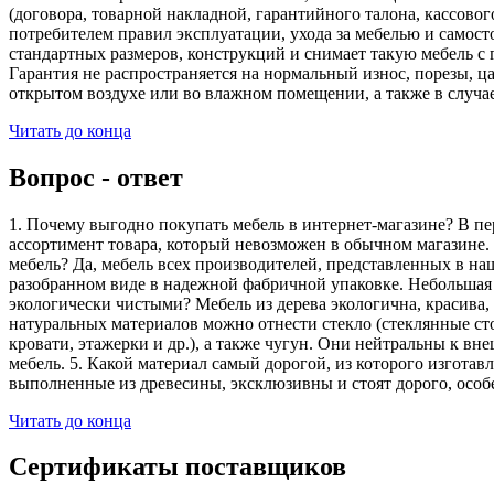
(договора, товарной накладной, гарантийного талона, кассово
потребителем правил эксплуатации, ухода за мебелью и самос
стандартных размеров, конструкций и снимает такую мебель с 
Гарантия не распространяется на нормальный износ, порезы, ца
открытом воздухе или во влажном помещении, а также в случа
Читать до конца
Вопрос - ответ
1. Почему выгодно покупать мебель в интернет-магазине? В пе
ассортимент товара, который невозможен в обычном магазине. 
мебель? Да, мебель всех производителей, представленных в наш
разобранном виде в надежной фабричной упаковке. Небольшая ч
экологически чистыми? Мебель из дерева экологична, красива,
натуральных материалов можно отнести стекло (стеклянные сто
кровати, этажерки и др.), а также чугун. Они нейтральны к вн
мебель. 5. Какой материал самый дорогой, из которого изгота
выполненные из древесины, эксклюзивны и стоят дорого, особ
Читать до конца
Сертификаты поставщиков