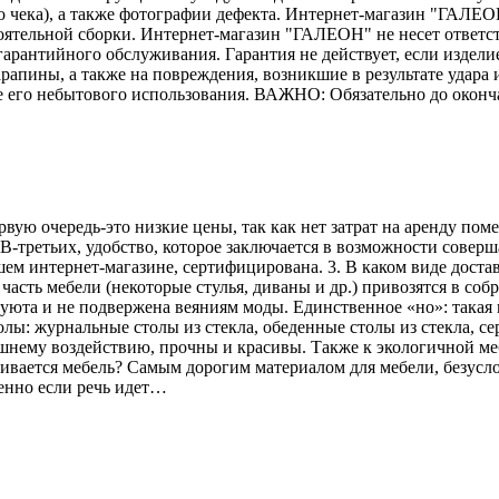
го чека), а также фотографии дефекта. Интернет-магазин "ГАЛЕО
тоятельной сборки. Интернет-магазин "ГАЛЕОН" не несет ответс
гарантийного обслуживания. Гарантия не действует, если издели
рапины, а также на повреждения, возникшие в результате удара и
е его небытового использования. ВАЖНО: Обязательно до оконч
рвую очередь-это низкие цены, так как нет затрат на аренду по
В-третьих, удобство, которое заключается в возможности соверш
ем интернет-магазине, сертифицирована. 3. В каком виде достав
асть мебели (некоторые стулья, диваны и др.) привозятся в соб
 уюта и не подвержена веяниям моды. Единственное «но»: такая 
лы: журнальные столы из стекла, обеденные столы из стекла, се
ешнему воздействию, прочны и красивы. Также к экологичной меб
вливается мебель? Самым дорогим материалом для мебели, безусл
енно если речь идет…