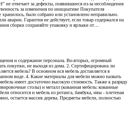
Н" не отвечает за дефекты, появившиеся из-за несоблюдения
твенность за изменения по инициативе Покупателя
е хранилось, было собрано или установлено неправильно.
ли аварии. Гарантия не действует, если товар содержался на
ания сборки сохраняйте упаковку и ярлыки от…
мещения и содержание персонала. Во-вторых, огромный
ать покупки, не выходя из дома. 2. Сертифицирована ли
ляется мебель? В основном вся мебель доставляется в
ранном виде. 4. Какие материалы для мебели можно назвать
мебель имеет достаточно высокую стоимость. Также к разряду
рвировочные столы) и металл (кованная мебель: кованные
ели относится и мебель из ротанга, бамбука, ивы - плетеная
овно, остается массив дерева. Предметы мебели, полностью