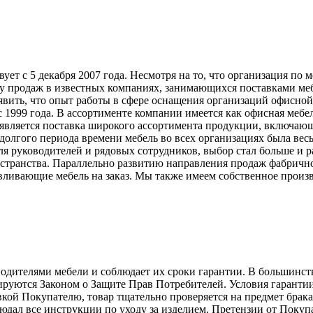
т с 5 декабря 2007 года. Несмотря на то, что организация по 
у продаж в известных компаниях, занимающихся поставками меб
явить, что опыт работы в сфере оснащения организаций офисной
999 года. В ассортименте компании имеется как офисная мебель
вляется поставка широкого ассортимента продукции, включающ
долгого периода времени мебель во всех организациях была вес
ля руководителей и рядовых сотрудников, выбор стал больше и 
странства. Параллельно развитию направления продаж фабрично
ливающие мебель на заказ. Мы также имеем собственное произв
телями мебели и соблюдает их сроки гарантии. В большинстве с
лируются Законом о Защите Прав Потребителей. Условия гарантии
авкой Покупателю, товар тщательно проверяется на предмет брак
людал все инструкции по уходу за изделием. Претензии от Пок