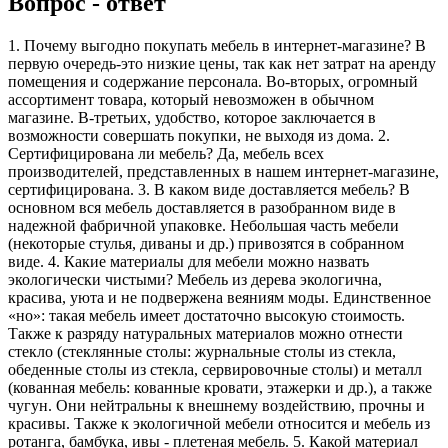
Вопрос - ответ
1. Почему выгодно покупать мебель в интернет-магазине? В
первую очередь-это низкие цены, так как нет затрат на аренду
помещения и содержание персонала. Во-вторых, огромный
ассортимент товара, который невозможен в обычном
магазине. В-третьих, удобство, которое заключается в
возможности совершать покупки, не выходя из дома. 2.
Сертифицирована ли мебель? Да, мебель всех
производителей, представленных в нашем интернет-магазине,
сертифицирована. 3. В каком виде доставляется мебель? В
основном вся мебель доставляется в разобранном виде в
надежной фабричной упаковке. Небольшая часть мебели
(некоторые стулья, диваны и др.) привозятся в собранном
виде. 4. Какие материалы для мебели можно назвать
экологически чистыми? Мебель из дерева экологична,
красива, уюта и не подвержена веяниям моды. Единственное
«но»: такая мебель имеет достаточно высокую стоимость.
Также к разряду натуральных материалов можно отнести
стекло (стеклянные столы: журнальные столы из стекла,
обеденные столы из стекла, сервировочные столы) и металл
(кованная мебель: кованные кровати, этажерки и др.), а также
чугун. Они нейтральны к внешнему воздействию, прочны и
красивы. Также к экологичной мебели относится и мебель из
ротанга, бамбука, ивы - плетеная мебель. 5. Какой материал