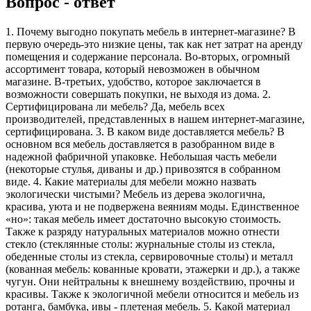
Вопрос - ответ
1. Почему выгодно покупать мебель в интернет-магазине? В
первую очередь-это низкие цены, так как нет затрат на аренду
помещения и содержание персонала. Во-вторых, огромный
ассортимент товара, который невозможен в обычном
магазине. В-третьих, удобство, которое заключается в
возможности совершать покупки, не выходя из дома. 2.
Сертифицирована ли мебель? Да, мебель всех
производителей, представленных в нашем интернет-магазине,
сертифицирована. 3. В каком виде доставляется мебель? В
основном вся мебель доставляется в разобранном виде в
надежной фабричной упаковке. Небольшая часть мебели
(некоторые стулья, диваны и др.) привозятся в собранном
виде. 4. Какие материалы для мебели можно назвать
экологически чистыми? Мебель из дерева экологична,
красива, уюта и не подвержена веяниям моды. Единственное
«но»: такая мебель имеет достаточно высокую стоимость.
Также к разряду натуральных материалов можно отнести
стекло (стеклянные столы: журнальные столы из стекла,
обеденные столы из стекла, сервировочные столы) и металл
(кованная мебель: кованные кровати, этажерки и др.), а также
чугун. Они нейтральны к внешнему воздействию, прочны и
красивы. Также к экологичной мебели относится и мебель из
ротанга, бамбука, ивы - плетеная мебель. 5. Какой материал