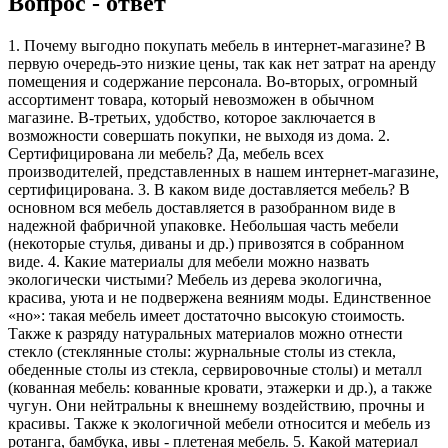
Вопрос - ответ
1. Почему выгодно покупать мебель в интернет-магазине? В
первую очередь-это низкие цены, так как нет затрат на аренду
помещения и содержание персонала. Во-вторых, огромный
ассортимент товара, который невозможен в обычном
магазине. В-третьих, удобство, которое заключается в
возможности совершать покупки, не выходя из дома. 2.
Сертифицирована ли мебель? Да, мебель всех
производителей, представленных в нашем интернет-магазине,
сертифицирована. 3. В каком виде доставляется мебель? В
основном вся мебель доставляется в разобранном виде в
надежной фабричной упаковке. Небольшая часть мебели
(некоторые стулья, диваны и др.) привозятся в собранном
виде. 4. Какие материалы для мебели можно назвать
экологически чистыми? Мебель из дерева экологична,
красива, уюта и не подвержена веяниям моды. Единственное
«но»: такая мебель имеет достаточно высокую стоимость.
Также к разряду натуральных материалов можно отнести
стекло (стеклянные столы: журнальные столы из стекла,
обеденные столы из стекла, сервировочные столы) и металл
(кованная мебель: кованные кровати, этажерки и др.), а также
чугун. Они нейтральны к внешнему воздействию, прочны и
красивы. Также к экологичной мебели относится и мебель из
ротанга, бамбука, ивы - плетеная мебель. 5. Какой материал