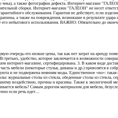
го чека), а также фотографии дефекта. Интернет-магазин "ГАЛЕО
тоятельной сборки. Интернет-магазин "ГАЛЕОН" не несет ответс
гарантийного обслуживания. Гарантия не действует, если издели
рапины, а также на повреждения, возникшие в результате удара и
е его небытового использования. ВАЖНО: Обязательно до оконч
рвую очередь-это низкие цены, так как нет затрат на аренду по
В-третьих, удобство, которое заключается в возможности соверш
ем интернет-магазине, сертифицирована. 3. В каком виде достав
асть мебели (некоторые стулья, диваны и др.) привозятся в соб
 уюта и не подвержена веяниям моды. Единственное «но»: такая 
лы: журнальные столы из стекла, обеденные столы из стекла, се
ешнему воздействию, прочны и красивы. Также к экологичной меб
вливается мебель? Самым дорогим материалом для мебели, безусл
енно если речь идет…