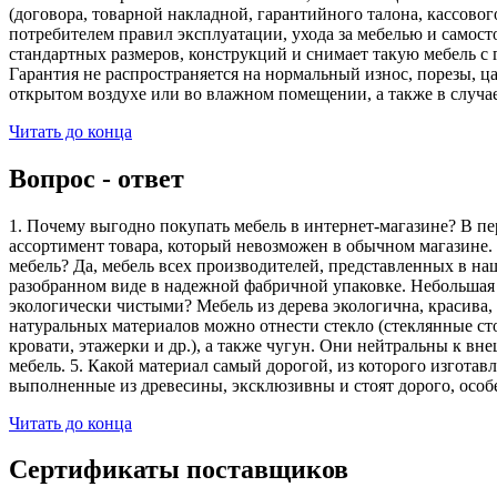
(договора, товарной накладной, гарантийного талона, кассово
потребителем правил эксплуатации, ухода за мебелью и самос
стандартных размеров, конструкций и снимает такую мебель с 
Гарантия не распространяется на нормальный износ, порезы, ца
открытом воздухе или во влажном помещении, а также в случа
Читать до конца
Вопрос - ответ
1. Почему выгодно покупать мебель в интернет-магазине? В пе
ассортимент товара, который невозможен в обычном магазине. 
мебель? Да, мебель всех производителей, представленных в наш
разобранном виде в надежной фабричной упаковке. Небольшая ч
экологически чистыми? Мебель из дерева экологична, красива,
натуральных материалов можно отнести стекло (стеклянные сто
кровати, этажерки и др.), а также чугун. Они нейтральны к вн
мебель. 5. Какой материал самый дорогой, из которого изгота
выполненные из древесины, эксклюзивны и стоят дорого, особ
Читать до конца
Сертификаты поставщиков