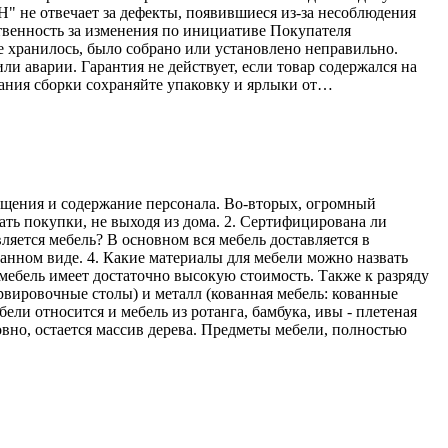
Н" не отвечает за дефекты, появившиеся из-за несоблюдения
твенность за изменения по инициативе Покупателя
е хранилось, было собрано или установлено неправильно.
ли аварии. Гарантия не действует, если товар содержался на
ания сборки сохраняйте упаковку и ярлыки от…
мещения и содержание персонала. Во-вторых, огромный
ать покупки, не выходя из дома. 2. Сертифицирована ли
ляется мебель? В основном вся мебель доставляется в
ранном виде. 4. Какие материалы для мебели можно назвать
мебель имеет достаточно высокую стоимость. Также к разряду
рвировочные столы) и металл (кованная мебель: кованные
ели относится и мебель из ротанга, бамбука, ивы - плетеная
овно, остается массив дерева. Предметы мебели, полностью