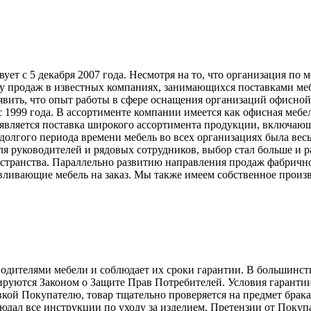
т с 5 декабря 2007 года. Несмотря на то, что организация по 
у продаж в известных компаниях, занимающихся поставками меб
явить, что опыт работы в сфере оснащения организаций офисной
999 года. В ассортименте компании имеется как офисная мебель
вляется поставка широкого ассортимента продукции, включающ
долгого периода времени мебель во всех организациях была вес
ля руководителей и рядовых сотрудников, выбор стал больше и 
странства. Параллельно развитию направления продаж фабрично
ливающие мебель на заказ. Мы также имеем собственное произв
телями мебели и соблюдает их сроки гарантии. В большинстве с
лируются Законом о Защите Прав Потребителей. Условия гарантии
авкой Покупателю, товар тщательно проверяется на предмет брак
людал все инструкции по уходу за изделием. Претензии от Пок