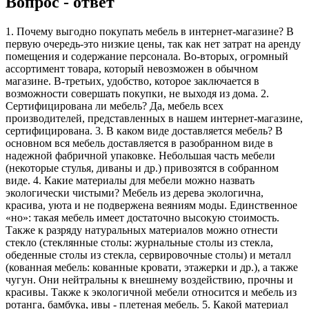
Вопрос - ответ
1. Почему выгодно покупать мебель в интернет-магазине? В
первую очередь-это низкие цены, так как нет затрат на аренду
помещения и содержание персонала. Во-вторых, огромный
ассортимент товара, который невозможен в обычном
магазине. В-третьих, удобство, которое заключается в
возможности совершать покупки, не выходя из дома. 2.
Сертифицирована ли мебель? Да, мебель всех
производителей, представленных в нашем интернет-магазине,
сертифицирована. 3. В каком виде доставляется мебель? В
основном вся мебель доставляется в разобранном виде в
надежной фабричной упаковке. Небольшая часть мебели
(некоторые стулья, диваны и др.) привозятся в собранном
виде. 4. Какие материалы для мебели можно назвать
экологически чистыми? Мебель из дерева экологична,
красива, уюта и не подвержена веяниям моды. Единственное
«но»: такая мебель имеет достаточно высокую стоимость.
Также к разряду натуральных материалов можно отнести
стекло (стеклянные столы: журнальные столы из стекла,
обеденные столы из стекла, сервировочные столы) и металл
(кованная мебель: кованные кровати, этажерки и др.), а также
чугун. Они нейтральны к внешнему воздействию, прочны и
красивы. Также к экологичной мебели относится и мебель из
ротанга, бамбука, ивы - плетеная мебель. 5. Какой материал