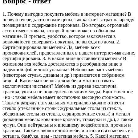
Вопрос - ответ
1. Почему выгодно покупать мебель в интернет-магазине? В
первую очередь-это низкие цены, так как нет затрат на аренду
помещения и содержание персонала. Во-вторых, огромный
ассортимент товара, который невозможен в обычном
магазине. В-третьих, удобство, которое заключается в
возможности совершать покупки, не выходя из дома. 2.
Сертифицирована ли мебель? Да, мебель всех
производителей, представленных в нашем интернет-магазине,
сертифицирована. 3. В каком виде доставляется мебель? В
основном вся мебель доставляется в разобранном виде в
надежной фабричной упаковке. Небольшая часть мебели
(некоторые стулья, диваны и др.) привозятся в собранном
виде. 4. Какие материалы для мебели можно назвать
экологически чистыми? Мебель из дерева экологична,
красива, уюта и не подвержена веяниям моды. Единственное
«но»: такая мебель имеет достаточно высокую стоимость.
Также к разряду натуральных материалов можно отнести
стекло (стеклянные столы: журнальные столы из стекла,
обеденные столы из стекла, сервировочные столы) и металл
(кованная мебель: кованные кровати, этажерки и др.), а также
чугун. Они нейтральны к внешнему воздействию, прочны и
красивы. Также к экологичной мебели относится и мебель из
ротанга, бамбука, ивы - плетеная мебель. 5. Какой материал