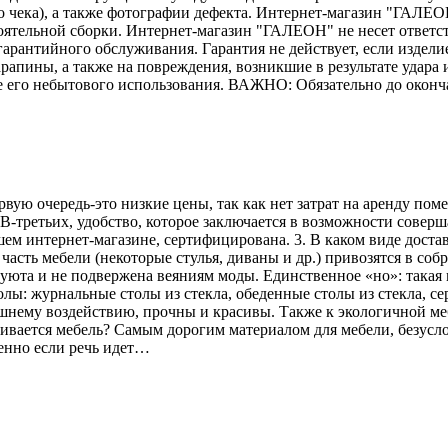
го чека), а также фотографии дефекта. Интернет-магазин "ГАЛЕО
тоятельной сборки. Интернет-магазин "ГАЛЕОН" не несет ответс
гарантийного обслуживания. Гарантия не действует, если издели
рапины, а также на повреждения, возникшие в результате удара и
е его небытового использования. ВАЖНО: Обязательно до оконч
рвую очередь-это низкие цены, так как нет затрат на аренду по
В-третьих, удобство, которое заключается в возможности соверш
ем интернет-магазине, сертифицирована. 3. В каком виде достав
асть мебели (некоторые стулья, диваны и др.) привозятся в соб
 уюта и не подвержена веяниям моды. Единственное «но»: такая 
лы: журнальные столы из стекла, обеденные столы из стекла, се
ешнему воздействию, прочны и красивы. Также к экологичной меб
вливается мебель? Самым дорогим материалом для мебели, безусл
енно если речь идет…