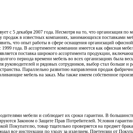
т с 5 декабря 2007 года. Несмотря на то, что организация по 
у продаж в известных компаниях, занимающихся поставками меб
явить, что опыт работы в сфере оснащения организаций офисной
999 года. В ассортименте компании имеется как офисная мебель
вляется поставка широкого ассортимента продукции, включающ
долгого периода времени мебель во всех организациях была вес
ля руководителей и рядовых сотрудников, выбор стал больше и 
странства. Параллельно развитию направления продаж фабрично
ливающие мебель на заказ. Мы также имеем собственное произв
телями мебели и соблюдает их сроки гарантии. В большинстве с
лируются Законом о Защите Прав Потребителей. Условия гарантии
авкой Покупателю, товар тщательно проверяется на предмет брак
людал все инструкции по уходу за изделием. Претензии от Пок