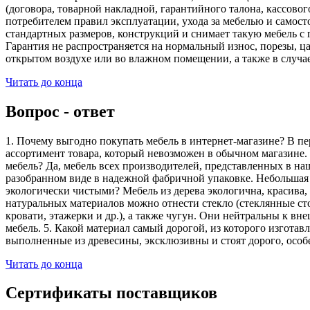
(договора, товарной накладной, гарантийного талона, кассово
потребителем правил эксплуатации, ухода за мебелью и самос
стандартных размеров, конструкций и снимает такую мебель с 
Гарантия не распространяется на нормальный износ, порезы, ца
открытом воздухе или во влажном помещении, а также в случа
Читать до конца
Вопрос - ответ
1. Почему выгодно покупать мебель в интернет-магазине? В пе
ассортимент товара, который невозможен в обычном магазине. 
мебель? Да, мебель всех производителей, представленных в наш
разобранном виде в надежной фабричной упаковке. Небольшая ч
экологически чистыми? Мебель из дерева экологична, красива,
натуральных материалов можно отнести стекло (стеклянные сто
кровати, этажерки и др.), а также чугун. Они нейтральны к вн
мебель. 5. Какой материал самый дорогой, из которого изгота
выполненные из древесины, эксклюзивны и стоят дорого, особ
Читать до конца
Сертификаты поставщиков