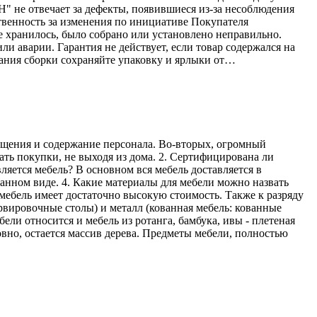
Н" не отвечает за дефекты, появившиеся из-за несоблюдения
твенность за изменения по инициативе Покупателя
е хранилось, было собрано или установлено неправильно.
ли аварии. Гарантия не действует, если товар содержался на
ания сборки сохраняйте упаковку и ярлыки от…
мещения и содержание персонала. Во-вторых, огромный
ать покупки, не выходя из дома. 2. Сертифицирована ли
ляется мебель? В основном вся мебель доставляется в
ранном виде. 4. Какие материалы для мебели можно назвать
мебель имеет достаточно высокую стоимость. Также к разряду
рвировочные столы) и металл (кованная мебель: кованные
ели относится и мебель из ротанга, бамбука, ивы - плетеная
овно, остается массив дерева. Предметы мебели, полностью