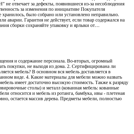
Н" не отвечает за дефекты, появившиеся из-за несоблюдения
твенность за изменения по инициативе Покупателя
е хранилось, было собрано или установлено неправильно.
ли аварии. Гарантия не действует, если товар содержался на
ания сборки сохраняйте упаковку и ярлыки от…
мещения и содержание персонала. Во-вторых, огромный
ать покупки, не выходя из дома. 2. Сертифицирована ли
ляется мебель? В основном вся мебель доставляется в
ранном виде. 4. Какие материалы для мебели можно назвать
мебель имеет достаточно высокую стоимость. Также к разряду
рвировочные столы) и металл (кованная мебель: кованные
ели относится и мебель из ротанга, бамбука, ивы - плетеная
овно, остается массив дерева. Предметы мебели, полностью