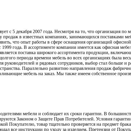
т с 5 декабря 2007 года. Несмотря на то, что организация по 
у продаж в известных компаниях, занимающихся поставками меб
явить, что опыт работы в сфере оснащения организаций офисной
999 года. В ассортименте компании имеется как офисная мебель
вляется поставка широкого ассортимента продукции, включающ
долгого периода времени мебель во всех организациях была вес
ля руководителей и рядовых сотрудников, выбор стал больше и 
странства. Параллельно развитию направления продаж фабрично
ливающие мебель на заказ. Мы также имеем собственное произв
телями мебели и соблюдает их сроки гарантии. В большинстве с
лируются Законом о Защите Прав Потребителей. Условия гарантии
авкой Покупателю, товар тщательно проверяется на предмет брак
людал все инструкции по уходу за изделием. Претензии от Пок