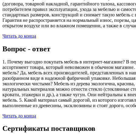
(договора, товарной накладной, гарантийного талона, кассово
потребителем правил эксплуатации, ухода за мебелью и самос
стандартных размеров, конструкций и снимает такую мебель с 
Гарантия не распространяется на нормальный износ, порезы, ца
открытом воздухе или во влажном помещении, а также в случа
Читать до конца
Вопрос - ответ
1. Почему выгодно покупать мебель в интернет-магазине? В пе
ассортимент товара, который невозможен в обычном магазине. 
мебель? Да, мебель всех производителей, представленных в наш
разобранном виде в надежной фабричной упаковке. Небольшая ч
экологически чистыми? Мебель из дерева экологична, красива,
натуральных материалов можно отнести стекло (стеклянные сто
кровати, этажерки и др.), а также чугун. Они нейтральны к вн
мебель. 5. Какой материал самый дорогой, из которого изгота
выполненные из древесины, эксклюзивны и стоят дорого, особ
Читать до конца
Сертификаты поставщиков