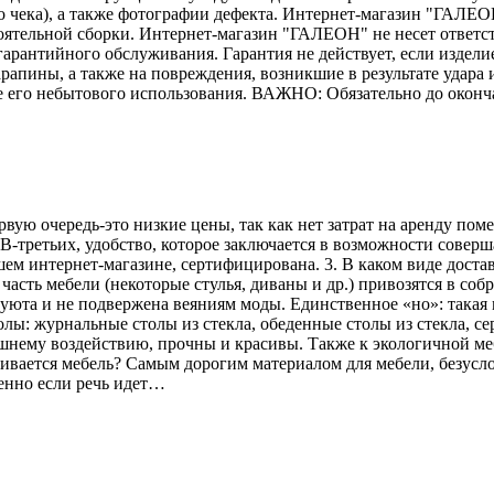
го чека), а также фотографии дефекта. Интернет-магазин "ГАЛЕО
тоятельной сборки. Интернет-магазин "ГАЛЕОН" не несет ответс
гарантийного обслуживания. Гарантия не действует, если издели
рапины, а также на повреждения, возникшие в результате удара и
е его небытового использования. ВАЖНО: Обязательно до оконч
рвую очередь-это низкие цены, так как нет затрат на аренду по
В-третьих, удобство, которое заключается в возможности соверш
ем интернет-магазине, сертифицирована. 3. В каком виде достав
асть мебели (некоторые стулья, диваны и др.) привозятся в соб
 уюта и не подвержена веяниям моды. Единственное «но»: такая 
лы: журнальные столы из стекла, обеденные столы из стекла, се
ешнему воздействию, прочны и красивы. Также к экологичной меб
вливается мебель? Самым дорогим материалом для мебели, безусл
енно если речь идет…