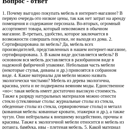
Вопрос - ответ
1. Почему выгодно покупать мебель в интернет-магазине? В
первую очередь-это низкие цены, так как нет затрат на аренду
помещения и содержание персонала. Во-вторых, огромный
ассортимент товара, который невозможен в обычном
магазине. В-третьих, удобство, которое заключается в
возможности совершать покупки, не выходя из дома. 2.
Сертифицирована ли мебель? Да, мебель всех
производителей, представленных в нашем интернет-магазине,
сертифицирована. 3. В каком виде доставляется мебель? В
основном вся мебель доставляется в разобранном виде в
надежной фабричной упаковке. Небольшая часть мебели
(некоторые стулья, диваны и др.) привозятся в собранном
виде. 4. Какие материалы для мебели можно назвать
экологически чистыми? Мебель из дерева экологична,
красива, уюта и не подвержена веяниям моды. Единственное
«но»: такая мебель имеет достаточно высокую стоимость.
Также к разряду натуральных материалов можно отнести
стекло (стеклянные столы: журнальные столы из стекла,
обеденные столы из стекла, сервировочные столы) и металл
(кованная мебель: кованные кровати, этажерки и др.), а также
чугун. Они нейтральны к внешнему воздействию, прочны и
красивы. Также к экологичной мебели относится и мебель из
ротанга, бамбука, ивы - плетеная мебель. 5. Какой материал