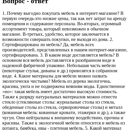
Вопрос - ответ
1. Почему выгодно покупать мебель в интернет-магазине? В
первую очередь-это низкие цены, так как нет затрат на аренду
помещения и содержание персонала. Во-вторых, огромный
ассортимент товара, который невозможен в обычном
магазине. В-третьих, удобство, которое заключается в
возможности совершать покупки, не выходя из дома. 2.
Сертифицирована ли мебель? Да, мебель всех
производителей, представленных в нашем интернет-магазине,
сертифицирована. 3. В каком виде доставляется мебель? В
основном вся мебель доставляется в разобранном виде в
надежной фабричной упаковке. Небольшая часть мебели
(некоторые стулья, диваны и др.) привозятся в собранном
виде. 4. Какие материалы для мебели можно назвать
экологически чистыми? Мебель из дерева экологична,
красива, уюта и не подвержена веяниям моды. Единственное
«но»: такая мебель имеет достаточно высокую стоимость.
Также к разряду натуральных материалов можно отнести
стекло (стеклянные столы: журнальные столы из стекла,
обеденные столы из стекла, сервировочные столы) и металл
(кованная мебель: кованные кровати, этажерки и др.), а также
чугун. Они нейтральны к внешнему воздействию, прочны и
красивы. Также к экологичной мебели относится и мебель из
ротанга, бамбука, ивы - плетеная мебель. 5. Какой материал