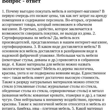
Вопрос - ответ
1. Почему выгодно покупать мебель в интернет-магазине? В
первую очередь-это низкие цены, так как нет затрат на аренду
помещения и содержание персонала. Во-вторых, огромный
ассортимент товара, который невозможен в обычном
магазине. В-третьих, удобство, которое заключается в
возможности совершать покупки, не выходя из дома. 2.
Сертифицирована ли мебель? Да, мебель всех
производителей, представленных в нашем интернет-магазине,
сертифицирована. 3. В каком виде доставляется мебель? В
основном вся мебель доставляется в разобранном виде в
надежной фабричной упаковке. Небольшая часть мебели
(некоторые стулья, диваны и др.) привозятся в собранном
виде. 4. Какие материалы для мебели можно назвать
экологически чистыми? Мебель из дерева экологична,
красива, уюта и не подвержена веяниям моды. Единственное
«но»: такая мебель имеет достаточно высокую стоимость.
Также к разряду натуральных материалов можно отнести
стекло (стеклянные столы: журнальные столы из стекла,
обеденные столы из стекла, сервировочные столы) и металл
(кованная мебель: кованные кровати, этажерки и др.), а также
чугун. Они нейтральны к внешнему воздействию, прочны и
красивы. Также к экологичной мебели относится и мебель из
ротанга, бамбука, ивы - плетеная мебель. 5. Какой материал