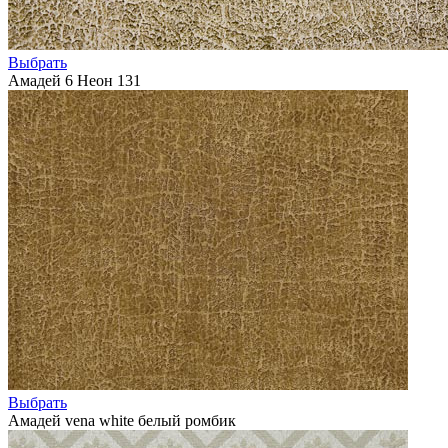
Выбрать
Амадей 6 Неон 131
Выбрать
Амадей vena white белый ромбик