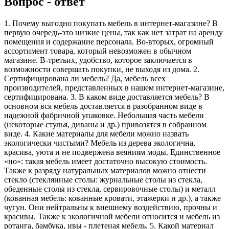
Вопрос - ответ
1. Почему выгодно покупать мебель в интернет-магазине? В
первую очередь-это низкие цены, так как нет затрат на аренду
помещения и содержание персонала. Во-вторых, огромный
ассортимент товара, который невозможен в обычном
магазине. В-третьих, удобство, которое заключается в
возможности совершать покупки, не выходя из дома. 2.
Сертифицирована ли мебель? Да, мебель всех
производителей, представленных в нашем интернет-магазине,
сертифицирована. 3. В каком виде доставляется мебель? В
основном вся мебель доставляется в разобранном виде в
надежной фабричной упаковке. Небольшая часть мебели
(некоторые стулья, диваны и др.) привозятся в собранном
виде. 4. Какие материалы для мебели можно назвать
экологически чистыми? Мебель из дерева экологична,
красива, уюта и не подвержена веяниям моды. Единственное
«но»: такая мебель имеет достаточно высокую стоимость.
Также к разряду натуральных материалов можно отнести
стекло (стеклянные столы: журнальные столы из стекла,
обеденные столы из стекла, сервировочные столы) и металл
(кованная мебель: кованные кровати, этажерки и др.), а также
чугун. Они нейтральны к внешнему воздействию, прочны и
красивы. Также к экологичной мебели относится и мебель из
ротанга, бамбука, ивы - плетеная мебель. 5. Какой материал