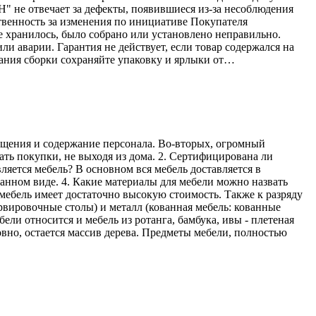
Н" не отвечает за дефекты, появившиеся из-за несоблюдения
твенность за изменения по инициативе Покупателя
е хранилось, было собрано или установлено неправильно.
ли аварии. Гарантия не действует, если товар содержался на
ания сборки сохраняйте упаковку и ярлыки от…
мещения и содержание персонала. Во-вторых, огромный
ать покупки, не выходя из дома. 2. Сертифицирована ли
ляется мебель? В основном вся мебель доставляется в
ранном виде. 4. Какие материалы для мебели можно назвать
мебель имеет достаточно высокую стоимость. Также к разряду
рвировочные столы) и металл (кованная мебель: кованные
ели относится и мебель из ротанга, бамбука, ивы - плетеная
овно, остается массив дерева. Предметы мебели, полностью