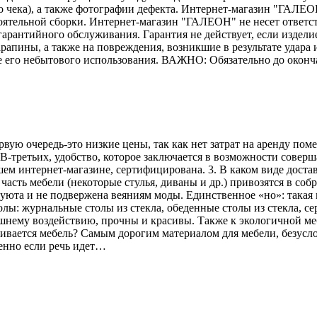
го чека), а также фотографии дефекта. Интернет-магазин "ГАЛЕО
тоятельной сборки. Интернет-магазин "ГАЛЕОН" не несет ответс
гарантийного обслуживания. Гарантия не действует, если издели
рапины, а также на повреждения, возникшие в результате удара и
е его небытового использования. ВАЖНО: Обязательно до оконч
рвую очередь-это низкие цены, так как нет затрат на аренду по
В-третьих, удобство, которое заключается в возможности соверш
ем интернет-магазине, сертифицирована. 3. В каком виде достав
асть мебели (некоторые стулья, диваны и др.) привозятся в соб
 уюта и не подвержена веяниям моды. Единственное «но»: такая 
лы: журнальные столы из стекла, обеденные столы из стекла, се
ешнему воздействию, прочны и красивы. Также к экологичной меб
вливается мебель? Самым дорогим материалом для мебели, безусл
енно если речь идет…