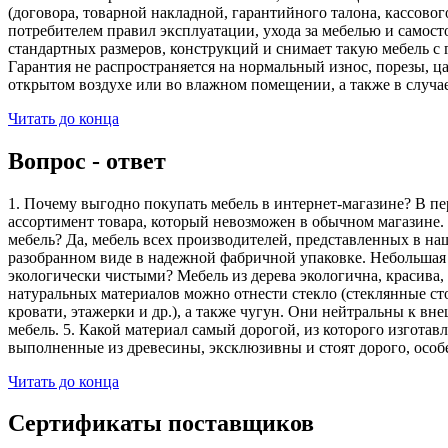
(договора, товарной накладной, гарантийного талона, кассово
потребителем правил эксплуатации, ухода за мебелью и самос
стандартных размеров, конструкций и снимает такую мебель с 
Гарантия не распространяется на нормальный износ, порезы, ца
открытом воздухе или во влажном помещении, а также в случа
Читать до конца
Вопрос - ответ
1. Почему выгодно покупать мебель в интернет-магазине? В пе
ассортимент товара, который невозможен в обычном магазине. 
мебель? Да, мебель всех производителей, представленных в наш
разобранном виде в надежной фабричной упаковке. Небольшая ч
экологически чистыми? Мебель из дерева экологична, красива,
натуральных материалов можно отнести стекло (стеклянные сто
кровати, этажерки и др.), а также чугун. Они нейтральны к вн
мебель. 5. Какой материал самый дорогой, из которого изгота
выполненные из древесины, эксклюзивны и стоят дорого, особ
Читать до конца
Сертификаты поставщиков