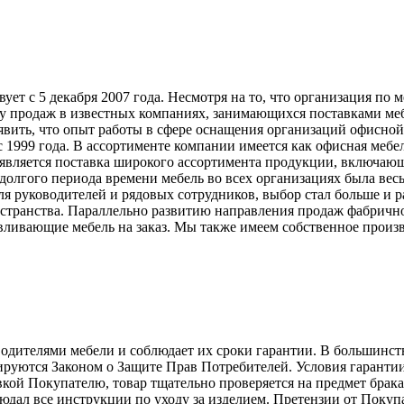
т с 5 декабря 2007 года. Несмотря на то, что организация по 
у продаж в известных компаниях, занимающихся поставками меб
явить, что опыт работы в сфере оснащения организаций офисной
999 года. В ассортименте компании имеется как офисная мебель
вляется поставка широкого ассортимента продукции, включающ
долгого периода времени мебель во всех организациях была вес
ля руководителей и рядовых сотрудников, выбор стал больше и 
странства. Параллельно развитию направления продаж фабрично
ливающие мебель на заказ. Мы также имеем собственное произв
телями мебели и соблюдает их сроки гарантии. В большинстве с
лируются Законом о Защите Прав Потребителей. Условия гарантии
авкой Покупателю, товар тщательно проверяется на предмет брак
людал все инструкции по уходу за изделием. Претензии от Пок