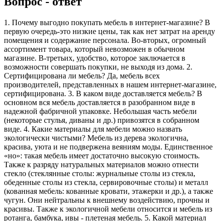
Вопрос - ответ
1. Почему выгодно покупать мебель в интернет-магазине? В
первую очередь-это низкие цены, так как нет затрат на аренду
помещения и содержание персонала. Во-вторых, огромный
ассортимент товара, который невозможен в обычном
магазине. В-третьих, удобство, которое заключается в
возможности совершать покупки, не выходя из дома. 2.
Сертифицирована ли мебель? Да, мебель всех
производителей, представленных в нашем интернет-магазине,
сертифицирована. 3. В каком виде доставляется мебель? В
основном вся мебель доставляется в разобранном виде в
надежной фабричной упаковке. Небольшая часть мебели
(некоторые стулья, диваны и др.) привозятся в собранном
виде. 4. Какие материалы для мебели можно назвать
экологически чистыми? Мебель из дерева экологична,
красива, уюта и не подвержена веяниям моды. Единственное
«но»: такая мебель имеет достаточно высокую стоимость.
Также к разряду натуральных материалов можно отнести
стекло (стеклянные столы: журнальные столы из стекла,
обеденные столы из стекла, сервировочные столы) и металл
(кованная мебель: кованные кровати, этажерки и др.), а также
чугун. Они нейтральны к внешнему воздействию, прочны и
красивы. Также к экологичной мебели относится и мебель из
ротанга, бамбука, ивы - плетеная мебель. 5. Какой материал