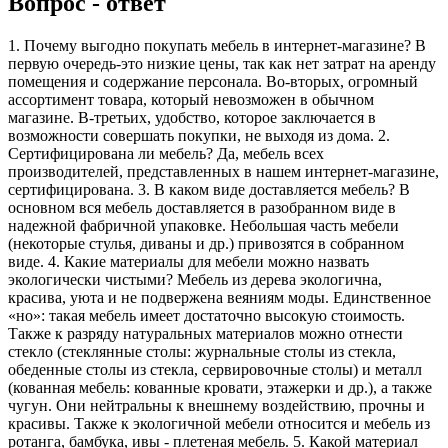
Вопрос - ответ
1. Почему выгодно покупать мебель в интернет-магазине? В
первую очередь-это низкие цены, так как нет затрат на аренду
помещения и содержание персонала. Во-вторых, огромный
ассортимент товара, который невозможен в обычном
магазине. В-третьих, удобство, которое заключается в
возможности совершать покупки, не выходя из дома. 2.
Сертифицирована ли мебель? Да, мебель всех
производителей, представленных в нашем интернет-магазине,
сертифицирована. 3. В каком виде доставляется мебель? В
основном вся мебель доставляется в разобранном виде в
надежной фабричной упаковке. Небольшая часть мебели
(некоторые стулья, диваны и др.) привозятся в собранном
виде. 4. Какие материалы для мебели можно назвать
экологически чистыми? Мебель из дерева экологична,
красива, уюта и не подвержена веяниям моды. Единственное
«но»: такая мебель имеет достаточно высокую стоимость.
Также к разряду натуральных материалов можно отнести
стекло (стеклянные столы: журнальные столы из стекла,
обеденные столы из стекла, сервировочные столы) и металл
(кованная мебель: кованные кровати, этажерки и др.), а также
чугун. Они нейтральны к внешнему воздействию, прочны и
красивы. Также к экологичной мебели относится и мебель из
ротанга, бамбука, ивы - плетеная мебель. 5. Какой материал