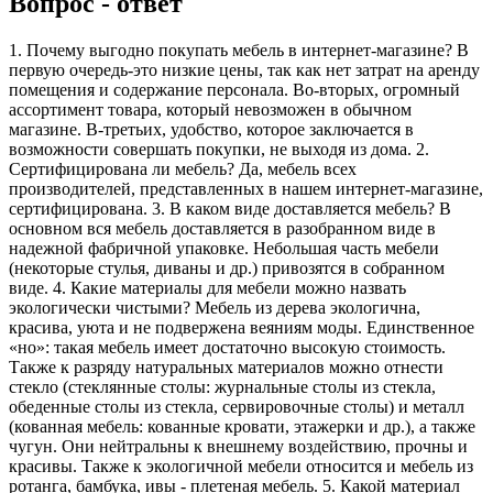
Вопрос - ответ
1. Почему выгодно покупать мебель в интернет-магазине? В
первую очередь-это низкие цены, так как нет затрат на аренду
помещения и содержание персонала. Во-вторых, огромный
ассортимент товара, который невозможен в обычном
магазине. В-третьих, удобство, которое заключается в
возможности совершать покупки, не выходя из дома. 2.
Сертифицирована ли мебель? Да, мебель всех
производителей, представленных в нашем интернет-магазине,
сертифицирована. 3. В каком виде доставляется мебель? В
основном вся мебель доставляется в разобранном виде в
надежной фабричной упаковке. Небольшая часть мебели
(некоторые стулья, диваны и др.) привозятся в собранном
виде. 4. Какие материалы для мебели можно назвать
экологически чистыми? Мебель из дерева экологична,
красива, уюта и не подвержена веяниям моды. Единственное
«но»: такая мебель имеет достаточно высокую стоимость.
Также к разряду натуральных материалов можно отнести
стекло (стеклянные столы: журнальные столы из стекла,
обеденные столы из стекла, сервировочные столы) и металл
(кованная мебель: кованные кровати, этажерки и др.), а также
чугун. Они нейтральны к внешнему воздействию, прочны и
красивы. Также к экологичной мебели относится и мебель из
ротанга, бамбука, ивы - плетеная мебель. 5. Какой материал