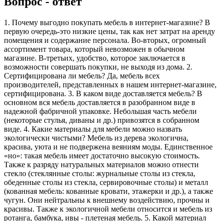
Вопрос - ответ
1. Почему выгодно покупать мебель в интернет-магазине? В
первую очередь-это низкие цены, так как нет затрат на аренду
помещения и содержание персонала. Во-вторых, огромный
ассортимент товара, который невозможен в обычном
магазине. В-третьих, удобство, которое заключается в
возможности совершать покупки, не выходя из дома. 2.
Сертифицирована ли мебель? Да, мебель всех
производителей, представленных в нашем интернет-магазине,
сертифицирована. 3. В каком виде доставляется мебель? В
основном вся мебель доставляется в разобранном виде в
надежной фабричной упаковке. Небольшая часть мебели
(некоторые стулья, диваны и др.) привозятся в собранном
виде. 4. Какие материалы для мебели можно назвать
экологически чистыми? Мебель из дерева экологична,
красива, уюта и не подвержена веяниям моды. Единственное
«но»: такая мебель имеет достаточно высокую стоимость.
Также к разряду натуральных материалов можно отнести
стекло (стеклянные столы: журнальные столы из стекла,
обеденные столы из стекла, сервировочные столы) и металл
(кованная мебель: кованные кровати, этажерки и др.), а также
чугун. Они нейтральны к внешнему воздействию, прочны и
красивы. Также к экологичной мебели относится и мебель из
ротанга, бамбука, ивы - плетеная мебель. 5. Какой материал